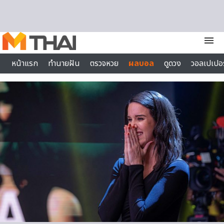
Skip to content
menu
หน้าแรก
ทำนายฝัน
ตรวจหวย
ผลบอล
ดูดวง
วอลเปเปอร
ไลฟ์สไตล์