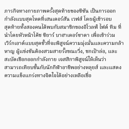
ภารกิจทางกายภาพครั้งสุดท้ายของซีซัน เป็นการออก
กำลังแบบสุดโหดที่เฮนเดอร์สัน เวฟส์ โดยผู้เข้ารอบ
สุดท้ายทั้งสองคนได้พบกับสมาชิกของอีโวลฟ์ ไฟต์ ทีม ที่
นำโดยหัวหน้าโค้ช ซียาร์ บาฮาเดอร์ซาดา เพื่อเข้าร่วม
เวิร์กเอาต์แบบสุดขั้วที่จะพิสูจน์ความมุ่งมั่นและความกล้า
หาญ ผู้แข่งขันต้องสวมสายรั้งขณะวิ่ง, ชกเป้าล่อ, และ
สะบัดเชือกออกกำลังกาย เจสสิกาพิสูจน์ให้เห็นว่า
สามารถเทียบชั้นกับนักกีฬาอาชีพอย่างหลุยส์ และแสดง
ความแข็งแกร่งทางจิตใจได้อย่างเหลือเชื่อ