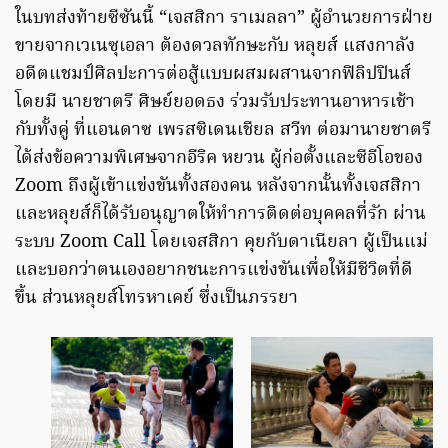
ในบทส่งท้ายซีซันนี้ “เจสสิกา ราเมลลา” ผู้อำนวยการฝ่าย
ขายจากเวเนซุเอลา ต้องดวลทักษะกับ หลุยส์ แสงกาลัง
อดีตแชมป์ศิลปะการต่อสู้แบบผสมผสานจากฟิลิปปินส์
โดยมี นายชาตรี ศิษย์ยอดธง ร่วมรับประทานอาหารเช้า
กับทั้งคู่ ที่แอนดาซ เพรสซิเดนเชียล สวีท ต่อมานายชาตรี
ได้ส่งข้อความพิเศษจากอีริค หยวน ผู้ก่อตั้งและซีอีโอของ
Zoom ถึงผู้เข้าแข่งขันทั้งสองคน หลังจากนั้นทั้งเจสสิกา
และหลุยส์ก็ได้รับอนุญาตให้ทำการติดต่อบุคคลที่รัก ผ่าน
ระบบ Zoom Call โดยเจสสิกา คุยกับดาเนียลา ผู้เป็นแม่
และบอกว่าตนเองอยากชนะการแข่งขันเพื่อให้มีชีวิตที่ดี
ขึ้น ส่วนหลุยส์โทรหาเคย์ ซึ่งเป็นภรรยา