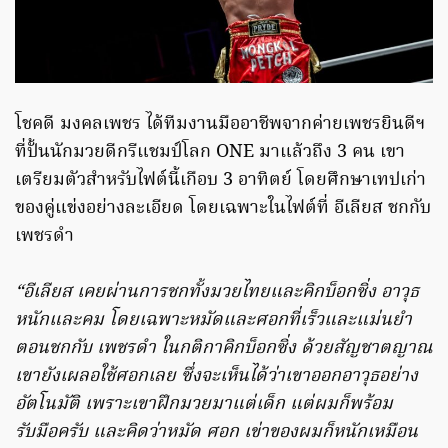
โชคดี มงคลเพชร ได้ทีมงานมืออาชีพจากค่ายเพชรยินดีฯ
ที่ปั้นนักมวยดีกรีแชมป์โลก ONE มาแล้วถึง 3 คน เขา
เตรียมตัวสำหรับไฟต์นี้เกือบ 3 อาทิตย์ โดยศึกษาเทปเก่า
ของคู่แข่งอย่างละเอียด โดยเฉพาะในไฟต์ที่ อีเลียส ชกกับ
เพชรดำ
“อีเลียส เคยผ่านการชกทั้งมวยไทยและคิกบ็อกซิ่ง อาวุธ
หนักและคม โดยเฉพาะหมัดและศอกที่เร็วและแม่นยำ
ตอนชกกับ เพชรดำ ในกติกาคิกบ็อกซิ่ง ด้วยสัญชาตญาณ
เขายังเผลอใช้ศอกเลย ซึ่งจะเห็นได้ว่าเขาออกอาวุธอย่าง
อัตโนมัติ เพราะเขาฝึกมวยมาแต่เด็ก แต่ผมก็พร้อม
รับมือครับ และคิดว่าหมัด ศอก เข่าของผมก็หนักเหมือน