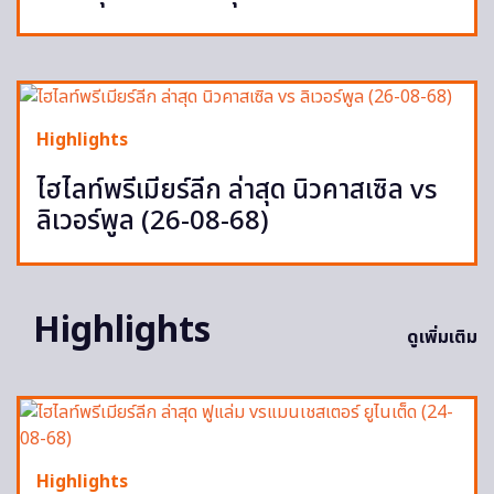
Highlights
ไฮไลท์พรีเมียร์ลีก ล่าสุด นิวคาสเซิล vs
ลิเวอร์พูล (26-08-68)
Highlights
ดูเพิ่มเติม
Highlights