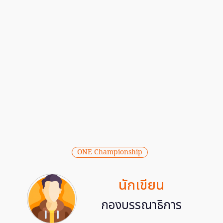
ONE Championship
นักเขียน
กองบรรณาธิการ