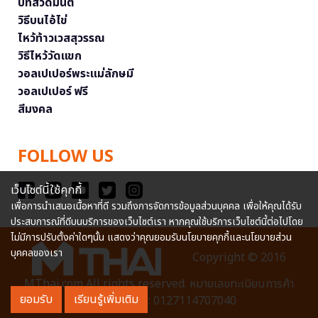
บทสวดมนต์
วิธีบนไอ้ไข่
ไหว้ท้าวเวสสุวรรณ
วิธีไหว้วัดแขก
วอลเปเปอร์พระแม่ลักษมี
วอลเปเปอร์ ฟรี
สีมงคล
FOLLOW US
เว็บไซต์นี้ใช้คุกกี้
เพื่อการนำเสนอเนื้อหาที่ดี รวมถึงการจัดการข้อมูลส่วนบุคคล เพื่อให้คุณได้รับ
ประสบการณ์ที่ดีบนบริการของเว็บไซต์เรา หากคุณใช้บริการเว็บไซต์นี้ต่อไปโดย
ไม่มีการปรับตั้งค่าใดๆนั้น แสดงว่าคุณยอมรับนโยบายคุกกี้และนโยบายส่วน
บุคคลของเรา
Copyright © 2016
MThai.com All rights reserved. หมายเลขทะเบียนการค้า
ยอมรับ
เรียนรู้เพิ่มเติม
อิเล็กทรอนิกส์ : 0127114707040