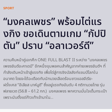
SPORT
“มงคลเพชร” พร้อมไต่แร
งกิง ขอเดินตามเกม “กัปปิ
ตัน” ปราบ “อลาเวอร์ดี”
ความคืบหน้าคู่เอกศึก ONE: FULL BLAST II ระหว่าง “มงคลเพชร
เพชรยินดีอะคาเดมี” อีกหนึ่งขุนพลคนสำคัญจากค่ายเพชรยินดีฯ ที่
กำลังเดินหน้าเข้าสู่แรงกิง เพื่อไต่สู่การชิงบัลลังก์แชมป์โลกใน
อนาคต โดยจะได้ฉะเดือดกับนักมวยเลือดร้อนชาวแอลจีเรีย-
ฝรั่งเศส “อีเลียส มาห์มูดี” ซึ่งอยู่แรงกิงอันดับ 4 กติกามวยไทย รุ่น
ฟลายเวต (56.8 – 61.2 กก.) มงคลเพชร พกความมั่นใจเต็มกระเป๋า
เพราะนับตั้งแต่ก้าวเท้าเข้ามาใน…