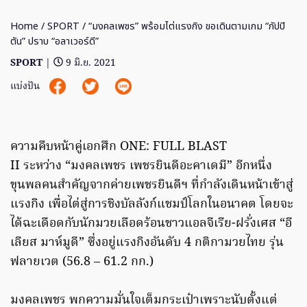
Home
/
SPORT
/ “มงคลเพชร” พร้อมไต่แรงกิง ขอเดินตามเกม “กัปปิ
ตัน” ปราบ “อลาเวอร์ดี”
SPORT
|
9 มิ.ย. 2021
แบ่งปัน
ความคืบหน้าคู่เอกศึก ONE: FULL BLAST
II ระหว่าง “มงคลเพชร เพชรยินดีอะคาเดมี” อีกหนึ่ง
ขุนพลคนสำคัญจากค่ายเพชรยินดีฯ ที่กำลังเดินหน้าเข้าสู่
แรงกิง เพื่อไต่สู่การชิงบัลลังก์แชมป์โลกในอนาคต โดยจะ
ได้ฉะเดือดกับนักมวยเลือดร้อนชาวแอลจีเรีย-ฝรั่งเศส “อี
เลียส มาห์มูดี” ซึ่งอยู่แรงกิงอันดับ 4 กติกามวยไทย รุ่น
ฟลายเวต (56.8 – 61.2 กก.)
มงคลเพชร พกความมั่นใจเต็มกระเป๋าเพราะนับตั้งแต่