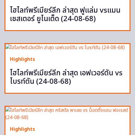
ไฮไลท์พรีเมียร์ลีก ล่าสุด ฟูแล่ม vsแมน
เชสเตอร์ ยูไนเต็ด (24-08-68)
Highlights
ไฮไลท์พรีเมียร์ลีก ล่าสุด เอฟเวอร์ตัน vs
ไบรท์ตัน (24-08-68)
Highlights