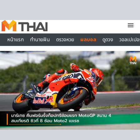
Skip to content
menu
หน้าแรก
ทำนายฝัน
ตรวจหวย
ผลบอล
ดูดวง
วอลเปเปอร
ไลฟ์สไตล์