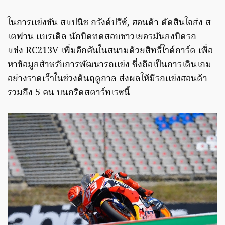
ในการแข่งขัน สแปนิช กรังด์ปรีซ์, ฮอนด้า ตัดสินใจส่ง ส
เตฟาน แบรเดิล นักบิดทดสอบชาวเยอรมันลงบิดรถ
แข่ง RC213V เพิ่มอีกคันในสนามด้วยสิทธิ์ไวด์การ์ด เพื่อ
หาข้อมูลสำหรับการพัฒนารถแข่ง ซึ่งถือเป็นการเดินเกม
อย่างรวดเร็วในช่วงต้นฤดูกาล ส่งผลให้มีรถแข่งฮอนด้า
รวมถึง 5 คน บนกริดสตาร์ทเรซนี้