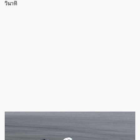
วินาที