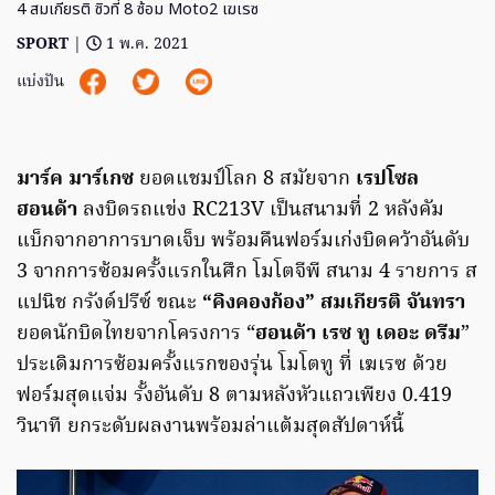
4 สมเกียรติ ซิวที่ 8 ซ้อม Moto2 เฆเรซ
SPORT
|
1 พ.ค. 2021
แบ่งปัน
มาร์ค มาร์เกซ
ยอดแชมป์โลก 8 สมัยจาก
เรปโซล
ฮอนด้า
ลงบิดรถแข่ง RC213V เป็นสนามที่ 2 หลังคัม
แบ็กจากอาการบาดเจ็บ พร้อมคืนฟอร์มเก่งบิดคว้าอันดับ
3 จากการซ้อมครั้งแรกในศึก โมโตจีพี สนาม 4 รายการ ส
แปนิช กรังด์ปรีซ์ ขณะ
“คิงคองก้อง” สมเกียรติ จันทรา
ยอดนักบิดไทยจากโครงการ “
ฮอนด้า เรซ ทู เดอะ ดรีม
”
ประเดิมการซ้อมครั้งแรกของรุ่น โมโตทู ที่ เฆเรซ ด้วย
ฟอร์มสุดแจ่ม รั้งอันดับ 8 ตามหลังหัวแถวเพียง 0.419
วินาที ยกระดับผลงานพร้อมล่าแต้มสุดสัปดาห์นี้