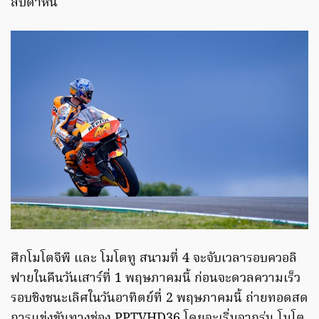
สัปดาห์นี้
ศึกโมโตจีพี และ โมโตทู สนามที่ 4 จะจับเวลารอบควอลิ
ฟายในคืนวันเสาร์ที่ 1 พฤษภาคมนี้ ก่อนจะดวลความเร็ว
รอบชิงชนะเลิศในวันอาทิตย์ที่ 2 พฤษภาคมนี้ ถ่ายทอดสด
การแข่งขันทางช่อง PPTVHD36 โดยจะเริ่มจากรุ่น โมโต