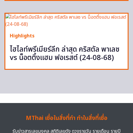
Highlights
ไฮไลท์พรีเมียร์ลีก ล่าสุด คริสตัล พาเลซ
vs น็อตติ้งแฮม ฟอเรสต์ (24-08-68)
MThai เชื่อในสิ่งที่ทำ ทำในสิ่งที่เชื่อ
รับข่าวสารเลขมงคล สถิติเลขดัง ดวงรายวัน รายเดือน รายปี