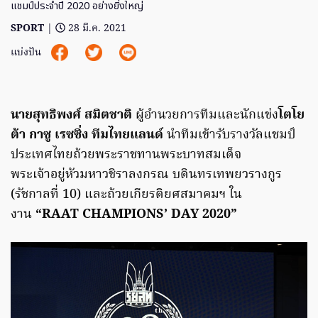
แชมป์ประจำปี 2020 อย่างยิ่งใหญ่
SPORT
|
28 มี.ค. 2021
แบ่งปัน
นายสุทธิพงศ์ สมิตชาติ
ผู้อำนวยการทีมและนักแข่ง
โตโย
ต้า กาซู เรซซิ่ง ทีมไทยแลนด์
นำทีมเข้ารับรางวัลแชมป์
ประเทศไทยถ้วยพระราชทานพระบาทสมเด็จ
พระเจ้าอยู่หัวมหาวชิราลงกรณ บดินทรเทพยวรางกูร
(รัชกาลที่ 10) และถ้วยเกียรติยศสมาคมฯ ใน
งาน
“RAAT CHAMPIONS’ DAY 2020”