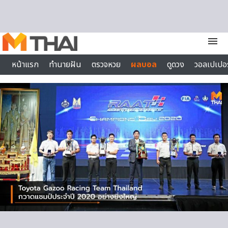
Skip to content
menu
หน้าแรก
ทำนายฝัน
ตรวจหวย
ผลบอล
ดูดวง
วอลเปเปอร
ไลฟ์สไตล์