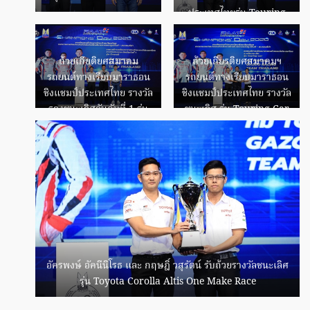
ประเทศไทยรุ่น Touring
Car
ถ้วยเกียติยศสมาคม
ถ้วยเกียรติยศสมาคมฯ
รถยนต์ทางเรียบมาราธอน
รถยนต์ทางเรียบมาราธอน
ชิงแชมป์ประเทศไทย รางวัล
ชิงแชมป์ประเทศไทย รางวัล
รองชนะเลิศอันดับที่ 1 รุ่น
ชนะเลิศ รุ่น Touring Car
Overall
อัครพงษ์ อัคนีนิโรธ และ กฤษฎิ์ วสุรัตน์ รับถ้วยรางวัลชนะเลิศ
รุ่น Toyota Corolla Altis One Make Race