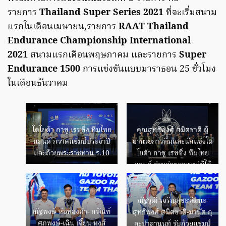
รายการ
Thailand Super Series 2021
ที่จะเริ่มสนาม
แรกในเดือนเมษายน,รายการ
RAAT Thailand
Endurance Championship International
2021
สนามแรกเดือนพฤษภาคม และรายการ
Super
Endurance 1500
การแข่งขันแบบมาราธอน 25 ชั่วโมง
ในเดือนธันวาคม
โตโยต้า กาซู เรซซิ่ง ทีมไทย
คุณสุทธิพงศ์ สมิตชาติ ผู้
แลนด์ กวาดแชมป์ประจำปี
อำนวยการทีมและนักแข่งโต
และถ้วยพระราชทาน ร.10
โยต้า กาซู เรซซิ่ง ทีมไทย
แลนด์ ร่วมถ่ายภาพหมู่ผู้ได้
รับรางวัล
ณัฐวุฒิ เจริญสุขะวัฒนะ-
ณัฐพงษ์ ห่อทองคำ- กรัณฑ์
สุทธิพงศ์ สมิตชาติ-มานัต กุ
ศุภพงษ์-เฉิน เจี้ยน หงส์
ละปาลานนท์ รับถ้วยแชมป์