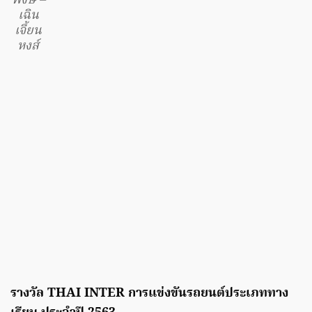
พงษ์ –
เฉิน
เจี้ยน
หงส์
รางวัล THAI INTER การแข่งขันรถยนต์ประเภททาง