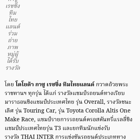
เรซซิ่ง
ทีม
ไทย
แลนด์
ร่วม
ถ่าย
ภาพ
หมู่ผู้
ได้รับ
รางวัล
โดย
โตโยต้า กาซู เรซซิ่ง ทีมไทยแลนด์
กวาดถ้วยพระ
ราชทานฯ ทุกรุ่น ได้แก่ รางวัลแชมป์รถยนต์ทางเรียบ
มาราธอนชิงแชมป์ประเทศไทย รุ่น Overall, รางวัลชนะ
เลิศ รุ่น Touring Car, รุ่น Toyota Corolla Altis One
Make Race, แชมป์รายการรถยนต์ครอสคันทรี่แรลลี่ชิง
แชมป์ประเทศไทยรุ่น T3 และยกทีมนักแข่งรับ
รางวัล THAI INTER การแข่งขันรถยนต์ประเภททาง