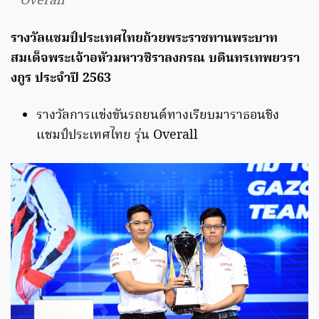
Overall
รางวัลแชมป์ประเทศไทยถ้วยพระราชทานพระบาท
สมเด็จพระเจ้าอหัวมหาวชิราลงกรณ บดินทรเทพยวรา
งกูร ประจำปี 2563
รางวัลการแข่งขันรถยนต์ทางเรียบมาราธอนชิง
แชมป์ประเทศไทย รุ่น Overall