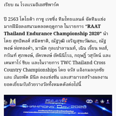
เรียบ ณ โรงแรมอีเอสซีพาร์ค
ปี 2563 โตโยต้า กาซู เรซซิ่ง ทีมไทยแลนด์ จัดทีมแข่ง
มากฝีมือลงสนามตลอดฤดูกาล ในรายการ “
RAAT
Thailand Endurance Championship 2020”
นำ
โดย สุทธิพงศ์ สมิตชาติ, ณัฐวุฒิ เจริญสุขะวัฒนะ, ณัฐ
พงษ์ ห่อทองคำ, มานัต กุละปาลานนท์, เฉิน เจี้ยน หงส์,
กรัณฑ์ ศุภพงษ์, อัครพงษ์ อัคนีนิโรธ, กฤษฎิ์ วสุรัตน์ และ
เคนทาโร่ ชิบะ และในรายการ TWC Thailand Cross
Country Championships โดย จรัส แจ้งกมลกุลชัย
และ ธันยพัต มีนิล ลงแข่งขัน และสามารถสร้างผลงาน
ยอดเยี่ยมรับถ้วยรางวัลทั้งหมดดังต่อไปนี้