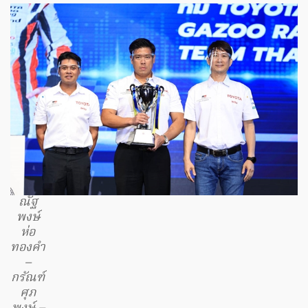
ณัฐ
พงษ์
ห่อ
ทองคำ
–
กรัณฑ์
ศุภ