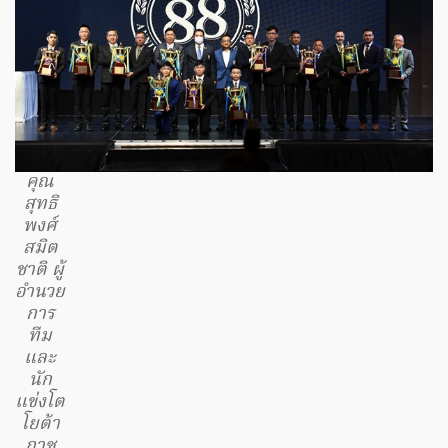
คุณ
สุทธิ
พงศ์
สมิต
ชาติ ผู้
อำนวย
การ
ทีม
และ
นัก
แข่งโต
โยต้า
กาซู