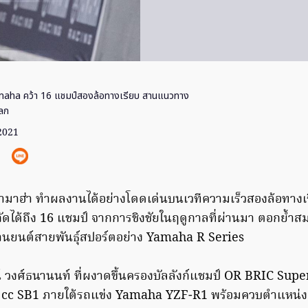
aha คว้า 16 แชมป์สองล้อทางเรียบ สานแนวทาง
โลก
 2021
ามาฮ่า ทำผลงานได้อย่างโดดเด่นบนเวทีความเร็วสองล้อทางเร
งกัดได้ถึง 16 แชมป์ จากการชิงชัยในฤดูกาลที่ผ่านมา ตอกย้
านยนต์สายพันธุ์สปอร์ตอย่าง Yamaha R Series
์ วงศ์ธนานนท์ ที่ผงาดขึ้นครองบัลลังก์แชมป์ OR BRIC Super
 cc SB1 ภายใต้รถแข่ง Yamaha YZF-R1 พร้อมควบตำแหน่