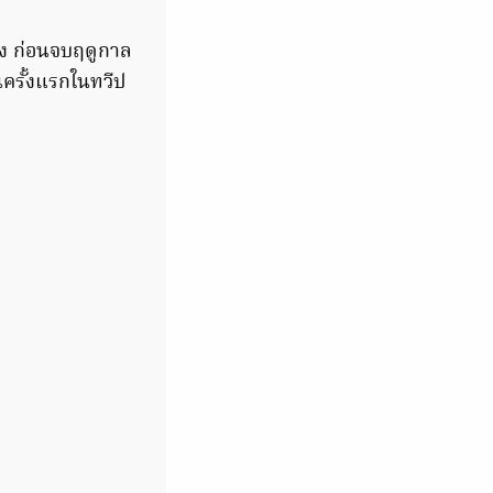
่อง ก่อนจบฤดูกาล
นครั้งแรกในทวีป