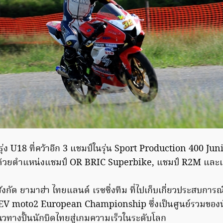
รุ่ง U18 ที่คว้าอีก 3 แชมป์ในรุ่น Sport Production 400 J
ย ด้วยตำแหน่งแชมป์ OR BRIC Superbike, แชมป์ R2M แล
ังกัด ยามาฮ่า ไทยแลนด์ เรซซิ่งทีม ที่ไปเก็บเกี่ยวประสบการ
V moto2 European Championship ซึ่งเป็นศูนย์รวมของนัก
วทางปั้นนักบิดไทยสู่เกมความเร็วในระดับโลก