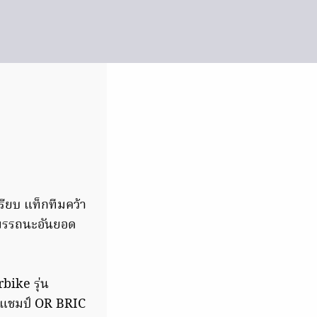
ียบ แท็กทีมคว้า
ำสมรรถนะอันยอด
bike รุ่น
งแชมป์ OR BRIC