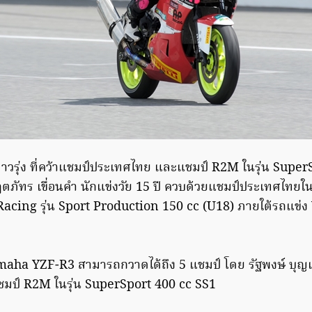
ดาวรุ่ง ที่คว้าแชมป์ประเทศไทย และแชมป์ R2M ในรุ่น Supe
ภัทร เขื่อนคำ นักแข่งวัย 15 ปี ควบด้วยแชมป์ประเทศไท
acing รุ่น Sport Production 150 cc (U18) ภายใต้รถแข่
maha YZF-R3 สามารถกวาดได้ถึง 5 แชมป์ โดย รัฐพงษ์ บุญเ
ป์ R2M ในรุ่น SuperSport 400 cc SS1