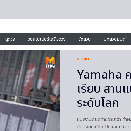
ดูดวง
วอลเปเปอร์เสริมดวง
วัดสวย
บทสวดมนต์
SPORT
Yamaha คว
เรียบ สานแน
ระดับโลก
ขุนพลนักบิดค่ายยามาฮ่า ทำผ
ต้นสังกัดได้ถึง 16 แชมป์ ในฤ