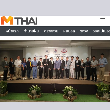
Skip to content
menu
หน้าแรก
ทำนายฝัน
ตรวจหวย
ผลบอล
ดูดวง
วอลเปเปอร
ไลฟ์สไตล์