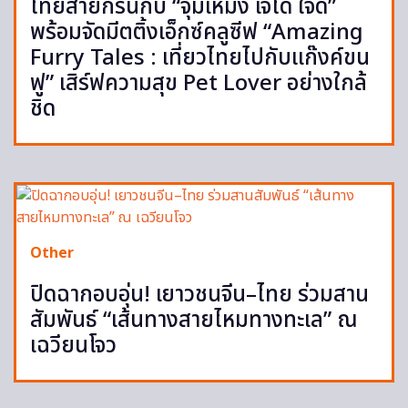
ไทยสายกรีนกับ “จุ๊มเหม่ง เจได ใจดี”
พร้อมจัดมีตติ้งเอ็กซ์คลูซีฟ “Amazing
Furry Tales : เที่ยวไทยไปกับแก๊งค์ขน
ฟู” เสิร์ฟความสุข Pet Lover อย่างใกล้
ชิด
Other
ปิดฉากอบอุ่น! เยาวชนจีน–ไทย ร่วมสาน
สัมพันธ์ “เส้นทางสายไหมทางทะเล” ณ
เฉวียนโจว