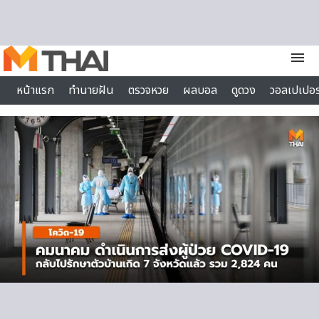
Skip to content
menu
หน้าแรก
ทำนายฝัน
ตรวจหวย
ผลบอล
ดูดวง
วอลเปเปอร
ไลฟ์สไตล์