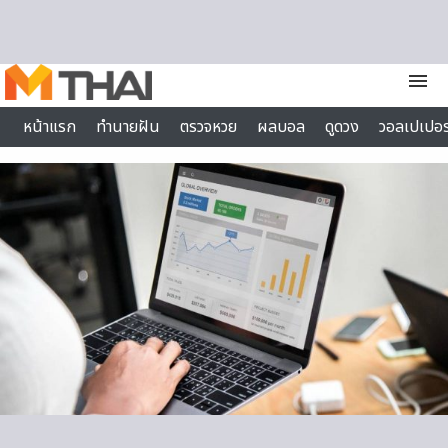
Skip to content
menu
หน้าแรก
ทำนายฝัน
ตรวจหวย
ผลบอล
ดูดวง
วอลเปเปอร
ไลฟ์สไตล์