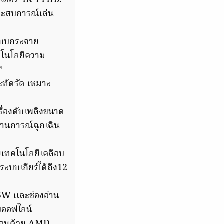
ิเตอร์ 4K 144Hz
ระสบการณ์เล่น
ะบบกระจาย
ทคโนโลยีความ
™
ะทัดรัด เหมาะ
รื่องดับเพลิงขนาด
านการณ์ฉุกเฉิน
้วยเทคโนโลยีเคลือบ
ะบบเกียร์ได้ถึง12
45W และช่องอ่าน
บออฟไลน์