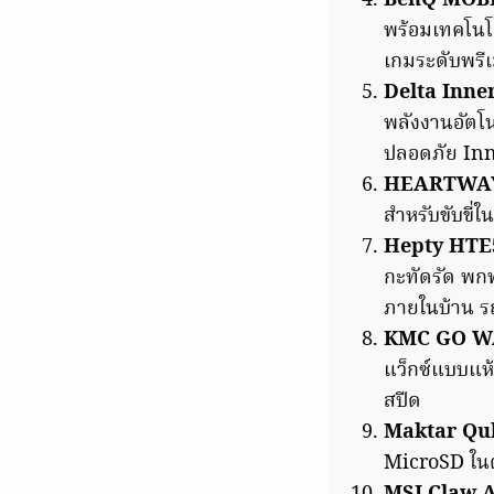
BenQ MOBI
พร้อมเทคโนโ
เกมระดับพรีเ
Delta Inne
พลังงานอัตโน
ปลอดภัย In
HEARTWAY 
สำหรับขับขี่ใ
Hepty HTE5
กะทัดรัด พก
ภายในบ้าน ร
KMC GO WA
แว็กซ์แบบแห้
สปีด
Maktar Qu
MicroSD ในต