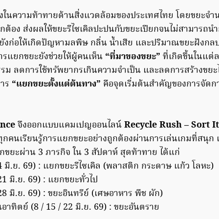
ึ่งในความท้าทายด้านสิ่งแวดล้อมของประเทศไทย โดยขยะจำนว
กต้อง ส่งผลให้ขยะรีไซเคิลปะปนกับขยะเปียกจนไม่สามารถนำ
งยังก่อให้เกิดปัญหามลพิษ กลิ่น น้ำเสีย และปริมาณขยะฝังกลบที
การแยกขยะยังช่วยให้ผู้คนเห็น
“ที่มาของขยะ”
ที่เกิดขึ้นในแต่
รรม ลดการใช้ทรัพยากรเกินความจำเป็น และลดการสร้างขยะได
การ
“แยกขยะตั้งแต่ต้นทาง”
คือจุดเริ่มต้นสำคัญของการจัดก
ence
จึงออกแบบแคมเปญออนไลน์
Recycle Rush – Sort I
ทุกคนเรียนรู้การแยกขยะอย่างถูกต้องผ่านการเล่นเกมที่สนุก เข
กขยะผ่าน 3 ภารกิจ ใน 3 สัปดาห์ สุดท้าทาย ได้แก่
-14 มิ.ย. 69) : แยกขยะรีไซเคิล (พลาสติก กระดาษ แก้ว โลหะ)
-21 มิ.ย. 69) : แยกขยะทั่วไป
-28 มิ.ย. 69) : ขยะอินทรีย์ (เศษอาหาร พืช ผัก)
นอาทิตย์ (8 / 15 / 22 มิ.ย. 69) : ขยะอันตราย