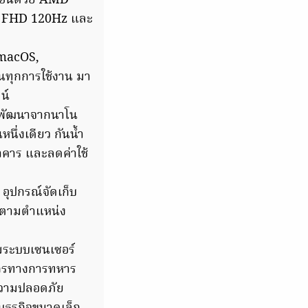
ลื่อนด้วย AMD
” FHD 120Hz และ
, macOS,
นทุกการใช้งาน มา
น์
่พัฒนาจากนาโน
นึ่งเดียว กันน้ำ
คาร และลดค่าใช้
อุปกรณ์จัดเก็บ
ดตามตำแหน่ง
มระบบเซนเซอร์
ากรทางการทหาร
าความปลอดภัย