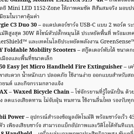
UZ Gaming Monitor EX321UX 31.5” 4K –
เกมมิ่งมอน
ลยี Mini LED 1152-Zone ให้ภาพคมชัด สีสันสมจริง มอบป
มียมในราคาคุ้มค่า
rgie C3 Duo 30 –
อแดปเตอร์ชาร์จ USB-C แบบ 2 พอร์ต ร
มัติสูงสุด 30W ดีไซน์หัวปลั๊กหมุนได้ ประหยัดพื้นที่ พร้อมเ
nerShield™ และเทคโนโลยีประหยัดพลังงาน GreenSense
Foldable Mobility Scooters –
สกู๊ตเตอร์พับได้ ขนาดก
นเมืองและพื้นที่ขนาดเล็ก
0 Easy Jet Micro Handheld Fire Extinguisher –
เค
พาสะดวก น้ำหนักเบา ปลอดภัย ใช้งานง่าย ออกแบบสำหรับสถ
ถยนต์ และกิจกรรมกลางแจ้ง
X – Waxed Bicycle Chain –
โซ่จักรยานที่รู้ใจนักปั่น ด
ง ลดแรงเสียดทาน ไม่จับฝุ่น ทนทาน ใช้งานลื่นไหล รองรับทุกร
bii Power –
อุปกรณ์สำรองข้อมูลอัตโนมัติ พร้อมชาร์จเร็ว 
ัว เพียงเสียบชาร์จ สามารถแบ็กอัปภาพและวิดีโอได้ทันทีแบ