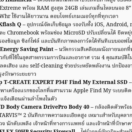
A8 Handheld –
เครื่องเล่นเกมพกพาประสิทธิภาพสูง ขับเค
Extreme พร้อม RAM สูงสุด 24GB เล่นเกมลื่นไหลบนจอ 8
Whr ใช้งานได้ยาวนาน ตอบโจทย์เกมเมอร์ทุกที่ทุกเวลา
Xflash Q –
อุปกรณ์จัดเก็บข้อมูล รองรับทั้ง iOS, Android
 Chromebook พร้อมช่อง MicroSD ปรับเปลี่ยนได้ ยืดหยุ่
องข้อมูล ซิงก์ไฟล์ และบันทึกภาพลงการ์ดได้ทันทีแบบออฟไล
nergy Saving Paint –
นวัตกรรมสีเคลือบผนังภายนอกที
ยวกับที่ใช้ในอุตสาหกรรมการบินและอวกาศ รวม 4 คุณสมบัติในห
ลดเสียง และ self-cleaning ช่วยประหยัดพลังงาน ปกป้องอา
รุงรักษาระยะยาว
 T-CREATE EXPERT P34F Find My External SSD –
พาเครื่องแรกของโลกที่ผสานรวม Apple Find My ระบบติ
งแจ้งเตือนผ่านลำโพงในตัว
 Body Camera DrivePro Body 40 –
กล้องติดตัวพร้อ
TARVIS™ 2 บันทึกภาพความละเอียดสูง เหมาะสำหรับบุคล
ำรวจ นักดับเพลิง เจ้าหน้าที่ทางการแพทย์ และเจ้าหน้าที่รักษ