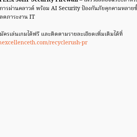
FLEX 50HP Security Firewall –
ไฟร์วอลล์อัจฉริยะสำหรั
การผ่านคลาวด์ พร้อม AI Security ป้องกันภัยคุกคามหลายชั
ลดภาระงาน IT
มัครเล่นเกมได้ฟรี และติดตามรายละเอียดเพิ่มเติมได้ที่
anexcellenceth.com/recyclerush-pr