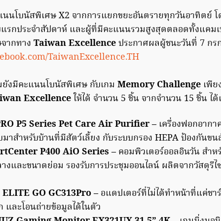
นนโบนัสพิเศษ X2 จากการแยกขยะอันตรายทุกวันอาทิตย์ โดยผ
ับแรกประจำสัปดาห์ และผู้ที่มีคะแนนรวมสูงสุดตลอดทั้งแคมเ
ศษจากทาง
Taiwan Excellence
ประกาศผลผู้ชนะวันที่ 7 ก
cebook.com/TaiwanExcellence.TH
มยังมีคะแนนโบนัสพิเศษ กับเกม
Memory Challenge
เพียง
iwan Excellence
ให้ได้ จำนวน 5 ชิ้น จากจำนวน 15 ชิ้น ได้
RO P5 Series Pet Care Air Purifier –
เครื่องฟอกอากา
มาสำหรับบ้านที่มีสัตว์เลี้ยง กับระบบกรอง HEPA ป้องกันขนสัตว
tCenter P400 AiO Series –
คอมพิวเตอร์ออลอินวัน สำห
างและขนาดย่อม รองรับการประชุมออนไลน์ ผลิตจากวัสดุรีไซเ
 ELITE GO GC313Pro –
อแดปเตอร์ที่ไม่ได้ทำหน้าที่แค่ชา
 และโอนถ่ายข้อมูลได้ในตัว