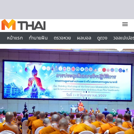
Skip to content
menu
หน้าแรก
ทำนายฝัน
ตรวจหวย
ผลบอล
ดูดวง
วอลเปเปอร
ไลฟ์สไตล์