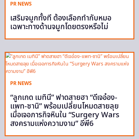
PR NEWS
เสริมจมูกทั้งที ต้องเลือกทำกับหมอ
เฉพาะทางด้านจมูกโดยตรงหรือไม่
PR NEWS
“ลูกเกด เมทินี” ฟาดสายฮา “ดีเจอ๋อง-
แพท-ซานิ” พร้อมเปลี่ยนโหมดสายลุย
เมื่อเจอภารกิจหินใน “Surgery Wars
สงครามแห่งความงาม” อีพี6