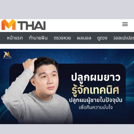
Skip to content
menu
หน้าแรก
ทำนายฝัน
ตรวจหวย
ผลบอล
ดูดวง
วอลเปเปอร
ไลฟ์สไตล์