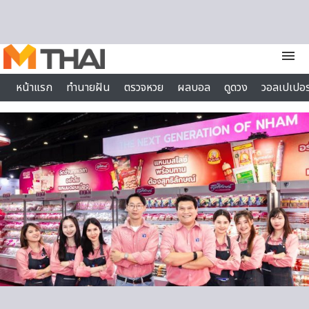
Skip to content
menu
หน้าแรก
ทำนายฝัน
ตรวจหวย
ผลบอล
ดูดวง
วอลเปเปอร
ไลฟ์สไตล์