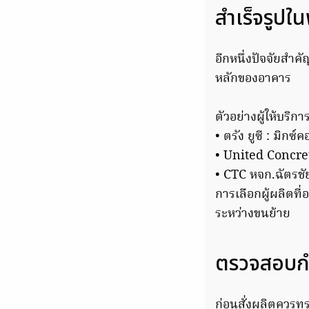
สำเร็จรูปในพ
อีกหนึ่งปัจจัยสำค
หลักของอาคาร
ตัวอย่างผู้ให้บริก
• ตรัง ยูซี : มิก
• United Concre
• CTC หจก.ฉัตรชั
การเลือกผู้ผลิตที่
ระหว่างขนย้าย
ตรวจสอบกำ
ก่อนสั่งผลิตควรทร