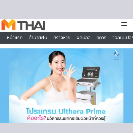
Skip to content
menu
หน้าแรก
ทำนายฝัน
ตรวจหวย
ผลบอล
ดูดวง
วอลเปเปอร
ไลฟ์สไตล์