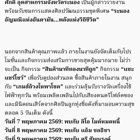
ศักดิ์ อุตสาหกรรมจังหวัดระนอง
เป็นผู้กล่าวรายงาน
พร้อมรับชมการแสดงศิลปวัฒนธรรมชุดพิเศษ
“ระนอง
อัญมณีแห่งอันดามัน…พลังแห่งวิถีชีวิต”
นอกจากสินค้าคุณภาพแล้ว ภายในงานยังจัดเต็มกับโปร
โมชั่นและกิจกรรมส่งเสริมการขายสุดคุ้มมากมาย ไม่ว่า
จะเป็น กิจกรรม
“สินค้านาทีทองนาทีถูก”
กิจกรรม
“แชะ
แชร์โชว์”
เพื่อรับคูปองส่วนลด ซื้อสินค้าภายในงาน สนุก
กับ
“เกมส์ล้วงไหพาโชค”
และร่วมลุ้นรับรางวัลเครื่องใช้
ไฟฟ้าทุกวัน พร้อมเพลิดเพลินไปกับเสียงดนตรีโฟล์คซอง
และมินิคอนเสิร์ตจากศิลปินลูกทุ่งชื่อดังที่มามอบความสุข
ตลอด 5 วันเต็ม ดังนี้
วันที่ 7 พฤษภาคม 2569: พบกับ ลีโอ ไมค์หมดหนี้
วันที่ 8 พฤษภาคม 2569: พบกับ แอ้ม ชลธิชา
วันที่ 9 พฤษภาคม 2569: พบกับ ตรี ชัยณรงค์