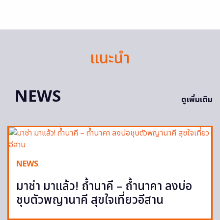
แนะนำ
NEWS
ดูเพิ่มเติม
NEWS
มาช่า มาแล้ว! ถ้ำนาคี – ถ้ำนาคา ลงบ่อ
ชุบตัวพญานาคี สุขใจเที่ยวอีสาน