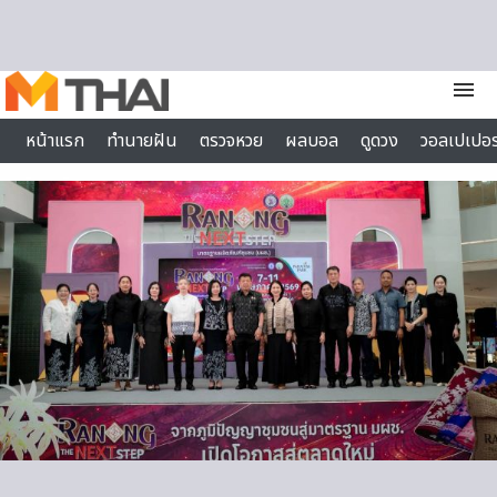
Skip to content
menu
หน้าแรก
ทำนายฝัน
ตรวจหวย
ผลบอล
ดูดวง
วอลเปเปอร
ไลฟ์สไตล์