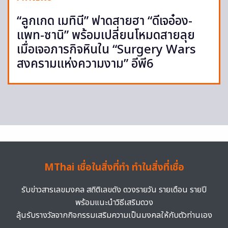
“ลูกเกด เมทินี” ฟาดสายฮา “ดีเจอ๋อง-
แพท-ซานิ” พร้อมเปลี่ยนโหมดสายลุย
เมื่อเจอภารกิจหินใน “Surgery Wars
สงครามแห่งความงาม” อีพี6
MThai เชื่อในสิ่งที่ทำ ทำในสิ่งที่เชื่อ
รับข่าวสารเลขมงคล สถิติเลขดัง ดวงรายวัน รายเดือน รายปี
พร้อมแนะนำวิธีเสริมดวง
ลุ้นรับรางวัลจากกิจกรรมเสริมความเป็นมงคลให้กับตัวท่านเอง