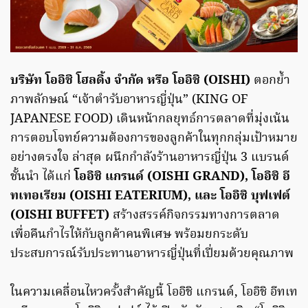
บริษัท โออิชิ โฮลดิ้ง จำกัด หรือ โออิชิ (OISHI)
ตอกย้ำ
ภาพลักษณ์ “เจ้าตำรับอาหารญี่ปุ่น” (KING OF
JAPANESE FOOD) เดินหน้ากลยุทธ์การตลาดที่มุ่งเน้น
การตอบโจทย์ความต้องการของลูกค้าในทุกกลุ่มเป้าหมาย
อย่างตรงใจ ล่าสุด ผนึกกำลังร้านอาหารญี่ปุ่น 3 แบรนด์
ชั้นนำ ได้แก่
โออิชิ แกรนด์ (OISHI GRAND), โออิชิ อี
ทเทอเรียม (OISHI EATERIUM), และ โออิชิ บุฟเฟต์
(OISHI BUFFET)
สร้างสรรค์กิจกรรมทางการตลาด
เพื่อคืนกำไรให้กับลูกค้าคนพิเศษ พร้อมยกระดับ
ประสบการณ์รับประทานอาหารญี่ปุ่นที่เปี่ยมด้วยคุณภาพ
ในความเคลื่อนไหวครั้งสำคัญนี้ โออิชิ แกรนด์, โออิชิ อีทเท