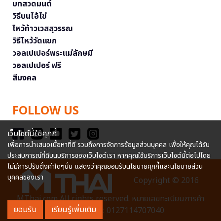
บทสวดมนต์
วิธีบนไอ้ไข่
ไหว้ท้าวเวสสุวรรณ
วิธีไหว้วัดแขก
วอลเปเปอร์พระแม่ลักษมี
วอลเปเปอร์ ฟรี
สีมงคล
FOLLOW US
เว็บไซต์นี้ใช้คุกกี้
เพื่อการนำเสนอเนื้อหาที่ดี รวมถึงการจัดการข้อมูลส่วนบุคคล เพื่อให้คุณได้รับ
ประสบการณ์ที่ดีบนบริการของเว็บไซต์เรา หากคุณใช้บริการเว็บไซต์นี้ต่อไปโดย
ไม่มีการปรับตั้งค่าใดๆนั้น แสดงว่าคุณยอมรับนโยบายคุกกี้และนโยบายส่วน
บุคคลของเรา
Copyright © 2016
MThai.com All rights reserved. หมายเลขทะเบียนการค้า
ยอมรับ
เรียนรู้เพิ่มเติม
อิเล็กทรอนิกส์ : 0127114707040