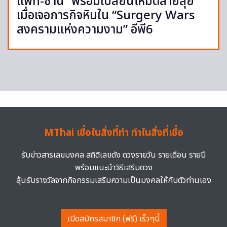
แพท-ซานิ” พร้อมเปลี่ยนโหมดสายลุย
เมื่อเจอภารกิจหินใน “Surgery Wars
สงครามแห่งความงาม” อีพี6
MThai เชื่อในสิ่งที่ทำ ทำในสิ่งที่เชื่อ
รับข่าวสารเลขมงคล สถิติเลขดัง ดวงรายวัน รายเดือน รายปี
พร้อมแนะนำวิธีเสริมดวง
ลุ้นรับรางวัลจากกิจกรรมเสริมความเป็นมงคลให้กับตัวท่านเอง
เปิดสมัครสมาชิก (ฟรี) เร็วๆนี้