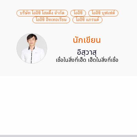
บริษัท โออิชิ โฮลดิ้ง จำกัด
โออิชิ
โออิชิ บุฟเฟต์
โออิชิ อีทเทอเรียม
โออิชิ แกรนด์
นักเขียน
อิสฺวาสุ
เชื่อในสิ่งที่เฮ็ด เฮ็ดในสิ่งที่เชื่อ