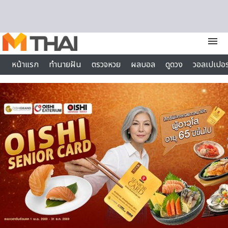
Skip to content
menu
หน้าแรก
ทำนายฝัน
ตรวจหวย
ผลบอล
ดูดวง
วอลเปเปอร
ไลฟ์สไตล์