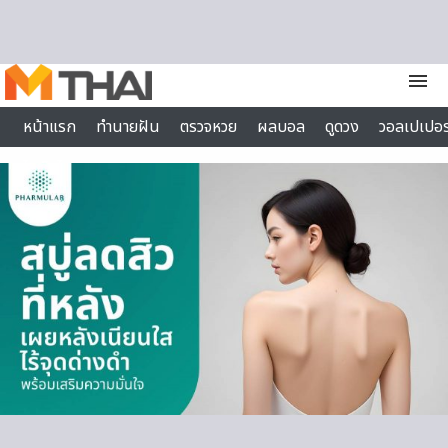
Skip to content
menu
หน้าแรก
ทำนายฝัน
ตรวจหวย
ผลบอล
ดูดวง
วอลเปเปอร
ไลฟ์สไตล์