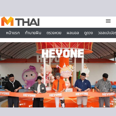
Skip to content
menu
หน้าแรก
ทำนายฝัน
ตรวจหวย
ผลบอล
ดูดวง
วอลเปเปอร
ไลฟ์สไตล์