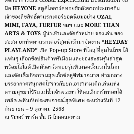
ตอกย้ำการเป็น Global Experiential Destination จับ
มือ
HEYONE
สตูดิโออาร์ตทอยชื่อดังจากประเทศจีน
เจ้าของลิขสิทธิ์คาแรกเตอร์ยอดนิยมอย่าง
OZAI,
MIMI, FAYA, FURFUR ฯลฯ
และ
MORE THAN
ARTS & TOYS
ผู้นำเข้าและจัดจำหน่าย ของเล่น ของ
สะสม ยกทัพคาแรกเตอร์สุดน่ารักมาจัดงาน
“HEYDAY
PLAYLAND”
เปิด Pop-up Store ที่ใหญ่ที่สุดในไทย ให้
แฟนๆ เลือกช้อปสินค้าพรีเมียมและของสะสมรุ่นล่าสุด
พร้อมไฮไลต์เปิดตัวอาร์ตทอยรุ่นพิเศษครั้งแรกในโลก
และจัดเต็มกิจกรรมสุดเอ็กซ์คลูซีฟมากมาย ท่ามกลาง
บรรยากาศสนุกสดใสราวกับยกเอาสนามเด็กเล่นแห่ง
ความสุขมาไว้ริมแม่น้ำเจ้าพระยา ให้คนรักอาร์ตทอยได้
เพลิดเพลินกับประสบการณ์สุดพิเศษ ระหว่างวันที่ 12
กันยายน – 9 ตุลาคม 2568
ณ ริเวอร์ พาร์ค ชั้น G ไอคอนสยาม