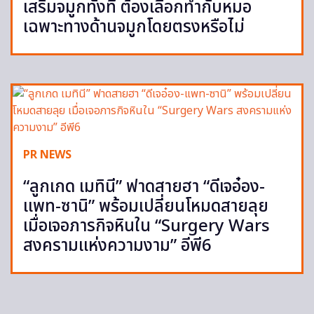
เสริมจมูกทั้งที ต้องเลือกทำกับหมอ
เฉพาะทางด้านจมูกโดยตรงหรือไม่
PR NEWS
“ลูกเกด เมทินี” ฟาดสายฮา “ดีเจอ๋อง-
แพท-ซานิ” พร้อมเปลี่ยนโหมดสายลุย
เมื่อเจอภารกิจหินใน “Surgery Wars
สงครามแห่งความงาม” อีพี6