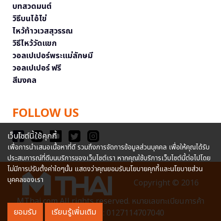
บทสวดมนต์
วิธีบนไอ้ไข่
ไหว้ท้าวเวสสุวรรณ
วิธีไหว้วัดแขก
วอลเปเปอร์พระแม่ลักษมี
วอลเปเปอร์ ฟรี
สีมงคล
FOLLOW US
เว็บไซต์นี้ใช้คุกกี้
เพื่อการนำเสนอเนื้อหาที่ดี รวมถึงการจัดการข้อมูลส่วนบุคคล เพื่อให้คุณได้รับ
ประสบการณ์ที่ดีบนบริการของเว็บไซต์เรา หากคุณใช้บริการเว็บไซต์นี้ต่อไปโดย
ไม่มีการปรับตั้งค่าใดๆนั้น แสดงว่าคุณยอมรับนโยบายคุกกี้และนโยบายส่วน
บุคคลของเรา
Copyright © 2016
MThai.com All rights reserved. หมายเลขทะเบียนการค้า
ยอมรับ
เรียนรู้เพิ่มเติม
อิเล็กทรอนิกส์ : 0127114707040