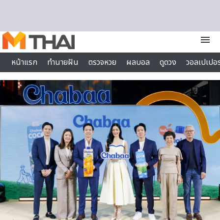
Skip to content
menu
หน้าแรก
ทำนายฝัน
ตรวจหวย
ผลบอล
ดูดวง
วอลเปเปอร
ไลฟ์สไตล์