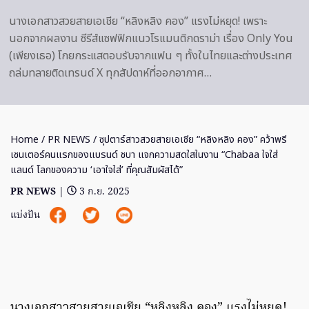
นางเอกสาวสวยสายเอเชีย “หลิงหลิง คอง” แรงไม่หยุด! เพราะ
นอกจากผลงาน ซีรีส์แซฟฟิกแนวโรแมนติกดราม่า เรื่อง Only You
(เพียงเธอ) โกยกระแสตอบรับจากแฟน ๆ ทั้งในไทยและต่างประเทศ
ถล่มทลายติดเทรนด์ X ทุกสัปดาห์ที่ออกอากาศ…
Home
/
PR NEWS
/ ซุปตาร์สาวสวยสายเอเชีย “หลิงหลิง คอง” คว้าพรี
เซนเตอร์คนแรกของแบรนด์ ชบา แจกความสดใสในงาน “Chabaa ใจใส่
แลนด์ โลกของความ ‘เอาใจใส่’ ที่คุณสัมผัสได้”
PR NEWS
|
3 ก.ย. 2025
แบ่งปัน
นางเอกสาวสวยสายเอเชีย “หลิงหลิง คอง” แรงไม่หยุด!