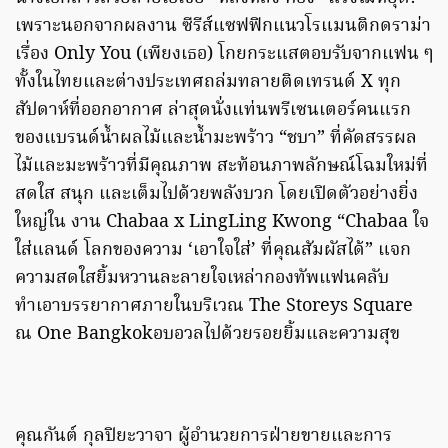
เพราะนอกจากผลงาน ซีรีส์แซฟฟิกแนวโรแมนติกดราม่า
เรื่อง Only You (เพียงเธอ) โกยกระแสตอบรับจากแฟน ๆ
ทั้งในไทยและต่างประเทศถล่มทลายติดเทรนด์ X ทุก
สัปดาห์ที่ออกอากาศ ล่าสุดนั่งแท่นพรีเซนเตอร์คนแรก
ของแบรนด์น้ำผลไม้และน้ำมะพร้าว “ชบา” ที่คัดสรรผล
ไม้และมะพร้าวที่มีคุณภาพ สะท้อนภาพลักษณ์โฉมใหม่ที่
สดใส สนุก และเต็มไปด้วยพลังบวก โดยเปิดตัวอย่างยิ่ง
ใหญ่ใน งาน Chabaa x LingLing Kwong “Chabaa ใจ
ใส่แลนด์ โลกของความ ‘เอาใจใส่’ ที่คุณสัมผัสได้” แจก
ความสดใสยิ้มหวานละลายใจเหล่ากองทัพแฟนคลับ
ทำเอาบรรยากาศภายในบริเวณ The Storeys Square
ณ One Bangkokอบอวลไปด้วยรอยยิ้มและความสุข
คุณกันต์ กุลปิยะวาจา ผู้อำนวยการฝ่ายขายและการ