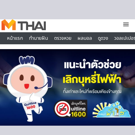
Skip to content
menu
หน้าแรก
ทำนายฝัน
ตรวจหวย
ผลบอล
ดูดวง
วอลเปเปอร
ไลฟ์สไตล์