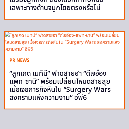
เฉพาะทางด้านจมูกโดยตรงหรือไม่
PR NEWS
“ลูกเกด เมทินี” ฟาดสายฮา “ดีเจอ๋อง-
แพท-ซานิ” พร้อมเปลี่ยนโหมดสายลุย
เมื่อเจอภารกิจหินใน “Surgery Wars
สงครามแห่งความงาม” อีพี6