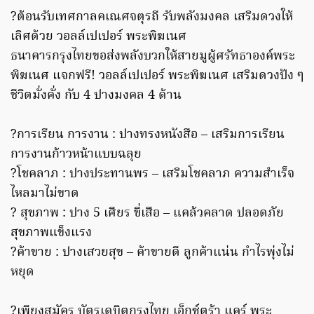
?ต้อนรับเทศกาลคเณศจตุรถี รับพลังมงคล เสริมดวงให้
เลิศด้วย วอลล์เปเปอร์ พระพิฆเนศ
ธนาคารกรุงไทยขอส่งพลังบวกให้สายมูผู้ศรัทธาองค์พระ
พิฆเนศ แจกฟรี! วอลล์เปเปอร์ พระพิฆเนศ เสริมดวงปัง ๆ
ชีวิตมั่งคั่ง กับ 4 ปางมงคล 4 ด้าน
?การเรียน การงาน : ปางทรงหนังสือ – เสริมการเรียน
การงานก้าวหน้าแบบฉลุย
?โชคลาภ : ปางประทานพร – เสริมโชคลาภ ความสำเร็จ
ไหลมาไม่ขาด
? สุขภาพ : ปาง 5 เศียร ขี่เสือ – แคล้วคลาด ปลอดภัย
สุขภาพแข็งแรง
?ค้าขาย : ปางเสวยสุข – ค้าขายดี ลูกค้าแน่น กำไรพุ่งไม่
หยุด
?เพียงสมัคร บัตรเดบิตกรุงไทย เอ็กซ์ตร้า แคร์ พระ