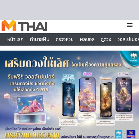
Skip to content
menu
หน้าแรก
ทำนายฝัน
ตรวจหวย
ผลบอล
ดูดวง
วอลเปเปอร
ไลฟ์สไตล์