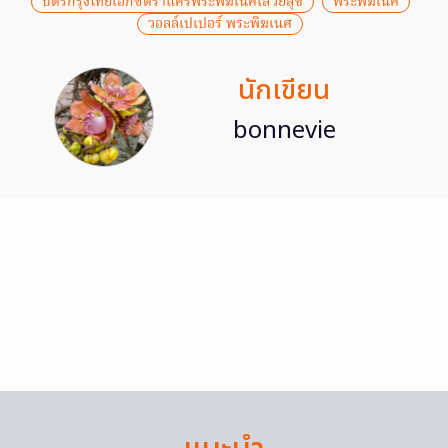
บัตรกรุงไทยเอ็กซ์ตร้าแคร์พระพิฆเนศเสวยสุข
พระพิฆเนศ
วอลล์เปเปอร์ พระพิฆเนศ
นักเขียน
bonnevie