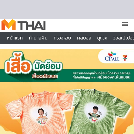
Skip to content
menu
หน้าแรก
ทำนายฝัน
ตรวจหวย
ผลบอล
ดูดวง
วอลเปเปอร
ไลฟ์สไตล์