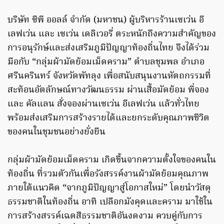
บริษัท ซีพี ออลล์ จำกัด (มหาชน) ผู้บริหารร้านเซเว่น อี
เลฟเว่น และ เซเว่น เดลิเวอรี่ ตระหนักถึงความสำคัญของ
การอนุรักษ์และส่งเสริมภูมิปัญญาท้องถิ่นไทย จึงได้ร่วม
มือกับ “กลุ่มผ้ามัดย้อมเม็ดคราม” ตำบลชุมพล อำเภอ
ศรีนครินทร์ จังหวัดพัทลุง เพื่อสนับสนุนงานหัตถกรรมที่
สะท้อนอัตลักษณ์ทางวัฒนธรรม ผ่านเสื้อมัดย้อม พี่จอง
และ คัลแลน สั่งจองผ่านเซเว่น อีเลฟเว่น แล้วทั่วไทย
พร้อมส่งเสริมการสร้างรายได้และยกระดับคุณภาพชีวิต
ของคนในชุมชนอย่างยั่งยืน
กลุ่มผ้ามัดย้อมเม็ดคราม เกิดขึ้นจากความตั้งใจของคนใน
ท้องถิ่น ที่รวมตัวกันเพื่อรังสรรค์งานผ้ามัดย้อมคุณภาพ
ภายใต้แนวคิด “จากภูมิปัญญาสู่โอกาสใหม่” โดยนำวัสดุ
ธรรมชาติในท้องถิ่น อาทิ เปลือกมังคุดและคราม มาใช้ใน
การสร้างสรรค์เฉดสีธรรมชาติอันงดงาม ควบคู่กับการ