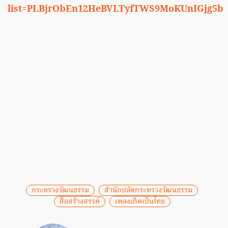
list=PLBjrObEn12HeBVLTyfTWS9MoKUnIGjg5b
กระทรวงวัฒนธรรม
สำนักปลัดกระทรวงวัฒนธรรม
สื่อสร้างสรรค์
เพลงเกิดเป็นไทย