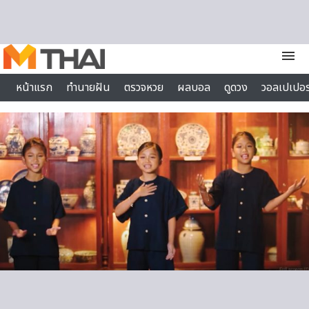
Skip to content
menu
หน้าแรก
ทำนายฝัน
ตรวจหวย
ผลบอล
ดูดวง
วอลเปเปอร
ไลฟ์สไตล์