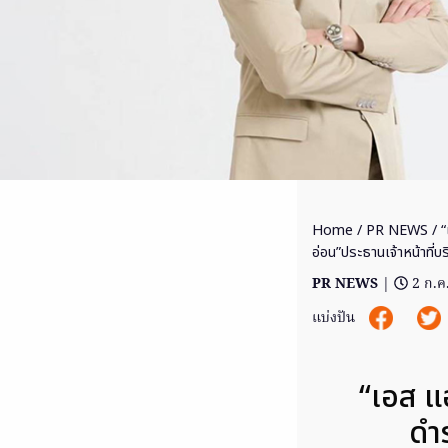
Home
/
PR NEWS
/ “
อ่อน”ประธานเจ้าหน้าที่บ
PR NEWS
|
2 ก.ค
แบ่งปัน
“เอส แ
ดำ