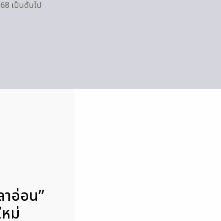
568 เป็นต้นไป
ลาอ่อน”
หม่