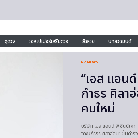
ดูดวง
วอลเปเปอร์เสริมดวง
วัดสวย
บทสวดมนต์
PR NEWS
“เอส แอนด์
กำธร ศิลาอ่
คนใหม่
บริษัท เอส แอนด์ พี ซินดิเคท
“คุณกำธร ศิลาอ่อน” ขึ้นดำรง