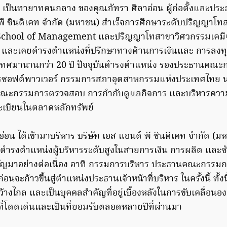
 เป็นทายาทคนกลาง ของคุณภัทรา ศิลาอ่อน ผู้ก่อตั้งและป
 พี ซินดิเคท จำกัด (มหาชน) สำเร็จการศึกษาระดับปริญญาโทส
School of Management และปริญญาโทสาขาวิศวกรรมเคมี
และเคยดำรงตำแหน่งที่ปรึกษาทางด้านการเงินและ การลงทุน
ะเทศมานานกว่า 20 ปี ปัจจุบันดำรงตำแหน่ง รองประธานคณ
อฟต์พาวเวอร์ กรรมการสภาอุตสาหกรรมแห่งประเทศไทย นอ
ะกรรมการตรวจสอบ การกำกับดูแลกิจการ และบริหารความเสี
ะเบียนในตลาดหลักทรัพย์
อน ได้เข้ามาบริหาร บริษัท เอส แอนด์ พี ซินดิเคท จำกัด (ม
ดยดำรงตำแหน่งผู้บริหารระดับสูงในสายการเงิน การผลิต แล
ญมาอย่างต่อเนื่อง อาทิ กรรมการบริหาร ประธานคณะกรรมก
่อนจะก้าวขึ้นสู่ตำแหน่งประธานเจ้าหน้าที่บริหาร ในครั้งนี้ ทั้ง
น์กว้างไกล และเป็นบุคคลสำคัญที่อยู่เบื้องหลังในการขับเคลื่อนอ
่โดดเด่นและเป็นที่ยอมรับตลอดหลายปีที่ผ่านมา