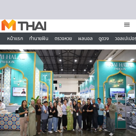
Skip to content
menu
หน้าแรก
ทำนายฝัน
ตรวจหวย
ผลบอล
ดูดวง
วอลเปเปอร
ไลฟ์สไตล์