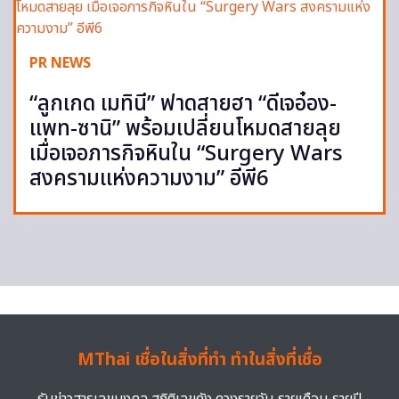
PR NEWS
“ลูกเกด เมทินี” ฟาดสายฮา “ดีเจอ๋อง-
แพท-ซานิ” พร้อมเปลี่ยนโหมดสายลุย
เมื่อเจอภารกิจหินใน “Surgery Wars
สงครามแห่งความงาม” อีพี6
MThai เชื่อในสิ่งที่ทำ ทำในสิ่งที่เชื่อ