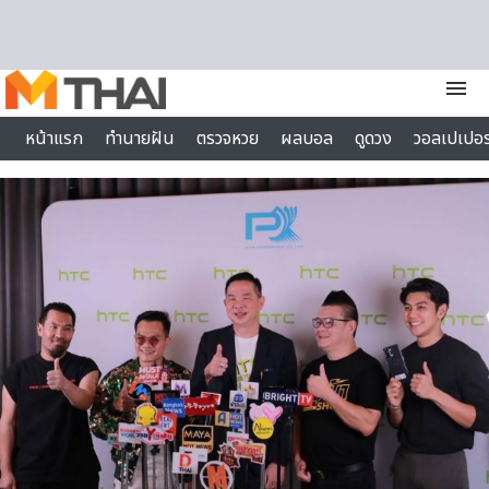
Skip to content
menu
หน้าแรก
ทำนายฝัน
ตรวจหวย
ผลบอล
ดูดวง
วอลเปเปอร
ไลฟ์สไตล์