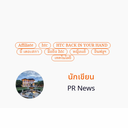
Affiliate
htc
HTC BACK IN YOUR HAND
บี้ เดอะสกา
มือถือ htc
หญิงแย้
อินฟลูฯ
เทคโนโลยี
นักเขียน
PR News