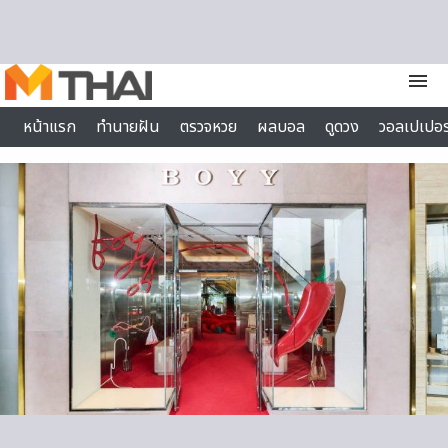
Skip to content
menu
หน้าแรก
ทำนายฝัน
ตรวจหวย
ผลบอล
ดูดวง
วอลเปเปอร
ไลฟ์สไตล์