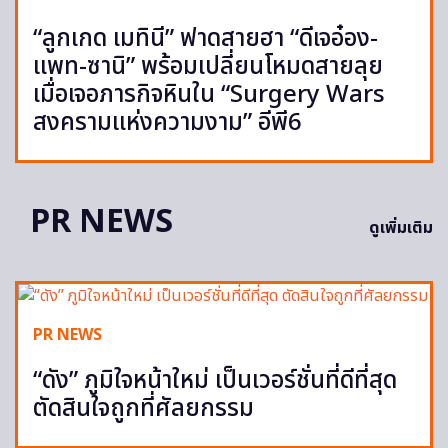
“ลูกเกด เมทินี” ฟาดสายฮา “ดีเจอ๋อง-
แพท-ซานิ” พร้อมเปลี่ยนโหมดสายลุย
เมื่อเจอภารกิจหินใน “Surgery Wars
สงครามแห่งความงาม” อีพี6
PR NEWS
ดูเพิ่มเติม
PR NEWS
“ดัง” ภูมิใจหน้าใหม่ เป็นเวอร์ชั่นที่ดีที่สุด
ตัดสินใจถูกที่ศัลยกรรม