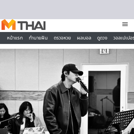
Skip to content
menu
หน้าแรก
ทำนายฝัน
ตรวจหวย
ผลบอล
ดูดวง
วอลเปเปอร
ไลฟ์สไตล์