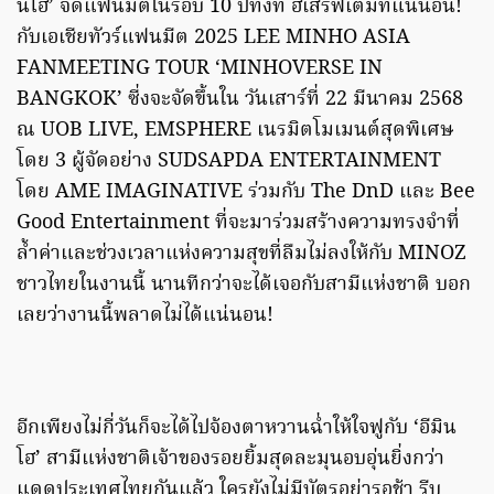
นโฮ’ จัดแฟนมีตในรอบ 10 ปีทั้งที ฮีเสิร์ฟเต็มที่แน่นอน!
กับเอเชียทัวร์แฟนมีต 2025 LEE MINHO ASIA
FANMEETING TOUR ‘MINHOVERSE IN
BANGKOK’ ซี่งจะจัดขึ้นใน วันเสาร์ที่ 22 มีนาคม 2568
ณ UOB LIVE, EMSPHERE เนรมิตโมเมนต์สุดพิเศษ
โดย 3 ผู้จัดอย่าง SUDSAPDA ENTERTAINMENT
โดย AME IMAGINATIVE ร่วมกับ The DnD และ Bee
Good Entertainment ที่จะมาร่วมสร้างความทรงจำที่
ล้ำค่าและช่วงเวลาแห่งความสุขที่ลืมไม่ลงให้กับ MINOZ
ชาวไทยในงานนี้ นานทีกว่าจะได้เจอกับสามีแห่งชาติ บอก
เลยว่างานนี้พลาดไม่ได้แน่นอน!
อีกเพียงไม่กี่วันก็จะได้ไปจ้องตาหวานฉ่ำให้ใจฟูกับ ‘อีมิน
โฮ’ สามีแห่งชาติเจ้าของรอยยิ้มสุดละมุนอบอุ่นยิ่งกว่า
แดดประเทศไทยกันแล้ว ใครยังไม่มีบัตรอย่ารอช้า รีบ