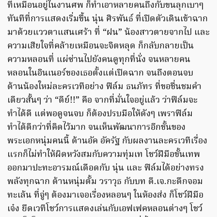
ที่เหมือนอยู่ในงานศพ ก็ทำเอาหลายคนถึงกับขนลุกเบาๆ
ทันทีที่การแสดงเริ่มขึ้น นุ่น ศิรพันธ์ ที่เปิดตัวเดินเข้าฉาก
มาด้วยแววตาแสนเศร้า ที่ “ฝน” น้องสาวตายจากไป และ
ความเสียใจที่คล้ายเหมือนจะจิตหลุด ก็กลับกลายเป็น
ความหลอนที่ แผ่ซ่านไปยังคนดูทุกที่นั่ง จนหลายคน
หลอนในอินเนอร์ของเธอตั้งแต่เปิดฉาก จนถึงตอนจบ
ด้านน้องใหม่ละครเวทีอย่าง ฟิล์ม ธนภัทร ที่ขอชื่นชมคำ
เดียวสั้นๆ ว่า “ดีย์!!” คือ จากที่มั่นใจอยู่แล้ว ว่าฟิล์มจะ
ทำได้ดี แต่พอดูจนจบ ก็ต้องปรบมือให้ดังๆ เพราฟิล์ม
ทำได้ดีกว่าที่คิดไว้มาก จนเห็นพัฒนาการอีกขั้นของ
พระเอกหนุ่มคนนี้ ด้านอัค อัครัฐ กับผลงานละครเวทีเรื่อง
แรกก็ไม่ทำให้ผิดหวังสมกับความทุ่มเท โชว์ฝีมือขั้นเทพ
ออกมาปะทะอารมณ์เดือดกับ นุ่น และ ฟิล์มได้อย่างทรง
พลังทุกฉาก ด้านหนุ่มตั้ม วราวุธ กับบท ดี.เจ.กะดึกจอม
ทะเล้น ที่จู่ๆ ต้องมาเจอเรื่องหลอนๆ ในห้องส่ง ก็โชว์ฝีมือ
เจ๋ง ยึดเวทีโชว์การแสดงเล่นกับเอฟเฟคหลอนต่างๆ โชว์