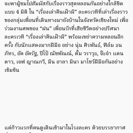
จะพาผู้ชมไปสัมผัสกับเรื่องราวสุดหลอนกันอย่างใกล้ชิด
แบบ 4 มิติ ใน “เรื่องเล่าคืนเฝ้าผี” ละครเวทีที่เล่าเรื่องราว
ของกลุ่มเพื่อนที่เดินทางมายังบ้านในจังหวัดเชียงใหม่ เพื่อ
ร่วมงานศพของ “ฝน” เพื่อนรักที่เสียชีวิตอย่างปริศนา
ละครเวที “เรื่องเล่าคืนเฝ้าผี” พร้อมเขย่าความหลอนอีก
ครั้ง กับนักแสดงมากฝีมือ อย่าง นุ่น ศิรพันธ์, ฟิล์ม ธน
ภัทร, อัค อัครัฐ, ปีโป้ ณัชพัณณ์, ตั้ม วราวุธ, จ๊ะจ๋า แดน
ดาว, เจฟ ญาณกวี, มีน อาลา มินา มาโชว์ฝีมือกันอย่าง
เข้มข้น
แค่ก้าวแรกที่คนดูเดินเข้ามาในโรงละคร ด้วยบรรยากาศ