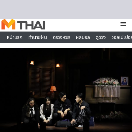
Skip to content
menu
หน้าแรก
ทำนายฝัน
ตรวจหวย
ผลบอล
ดูดวง
วอลเปเปอร
ไลฟ์สไตล์