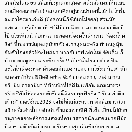
สกิลโซโล่เดียว สลับกับมุกตลกสุดฮาที่ตั้มจัดเต็มกันแบบ
ต่อเนื่องหลายตับ!! จนแอบคิดอยู่นานว่าบทนี้..ถ้าไม่ใช่ตั้ม
จะเอาใครมาเล่นดี (ซึ่งตอนนี้ก็ยังนึกไม่ออก) ส่วนนัก
แสดงดาวรุ่งอีกคนที่โชว์ฝีมือเหนือความคาดหมาย คือ ปี
โป้ ณัชพัณณ์ กับการถ่ายทอดเรื่องผีในตำนาน “ห้องน้ำผี
สิง” ที่เขย่าขวัญคนดูด้วยเรื่องราวสุดสะพรึง ทำคนดูลุ้น
กันตัวโก่งกลัวผีจะโผล่มา บวกกับเอฟเฟคใหม่ จัดเต็ม ก็
ทำเอาคนดูหลอน ระทึก กรี๊ด!! กันสนั่นโรง แต่จะเป็น
อะไรนั้นต้องมาหาคำตอบกันเอง นอกจากนี้ยังมี น้องๆ นัก
แสดงหน้าใหม่ฝีมือดี อย่าง จ๊ะจ๋า แดนดาว, เจฟ ญาณ
กวี, มีน อาลามินา ที่ทำหน้าที่ได้ดีไม่แพ้กัน แถมมาช่วย
สร้างสีสันให้ละครเวทีเรื่องนี้มีครบทุกฟิลลิ่ง “เรื่องเล่าคืน
เฝ้าผี” เวอร์ชั่นปี2025 จึงไม่ใช่แค่ละครเวทีที่กลับมารีสเต
จอีกครั้งเท่านั้น แต่กลับเป็นละครเวทีผี ที่เต็มเปี่ยมไปด้วย
อนุภาคของพลังการแสดงที่ครบรสจากนักแสดงมากฝีมือ
ที่มารวมตัวกันถ่ายทอดเรื่องราวสุดเข้มข้นกับการตาม