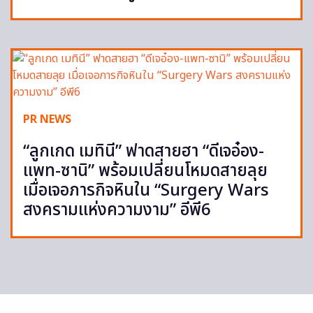
PR NEWS
“ลูกเกด เมทินี” ฟาดสายฮา “ดีเจอ๋อง-
แพท-ซานิ” พร้อมเปลี่ยนโหมดสายลุย
เมื่อเจอภารกิจหินใน “Surgery Wars
สงครามแห่งความงาม” อีพี6