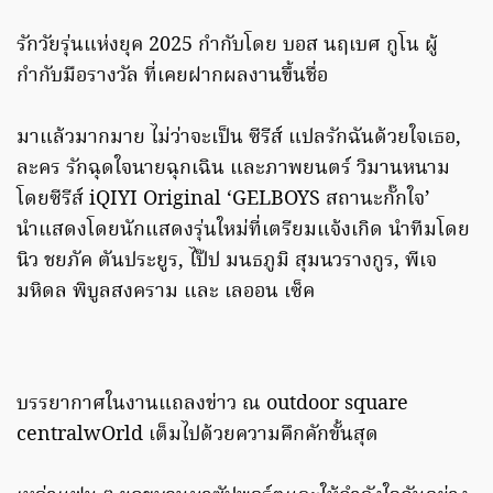
รักวัยรุ่นแห่งยุค 2025 กำกับโดย บอส นฤเบศ กูโน ผู้
กำกับมือรางวัล ที่เคยฝากผลงานขึ้นชื่อ
มาแล้วมากมาย ไม่ว่าจะเป็น ซีรีส์ แปลรักฉันด้วยใจเธอ,
ละคร รักฉุดใจนายฉุกเฉิน และภาพยนตร์ วิมานหนาม
โดยซีรีส์ iQIYI Original ‘GELBOYS สถานะกั๊กใจ’
นำแสดงโดยนักแสดงรุ่นใหม่ที่เตรียมแจ้งเกิด นำทีมโดย
นิว ชยภัค ตันประยูร, ไป๊ป มนธภูมิ สุมนวรางกูร, พีเจ
มหิดล พิบูลสงคราม และ เลออน เซ็ค
บรรยากาศในงานแถลงข่าว ณ outdoor square
centralwOrld เต็มไปด้วยความคึกคักขั้นสุด