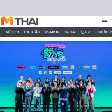
Skip to content
menu
หน้าแรก
ทำนายฝัน
ตรวจหวย
ผลบอล
ดูดวง
วอลเปเปอร
ไลฟ์สไตล์