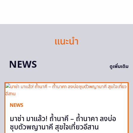
แนะนำ
NEWS
ดูเพิ่มเติม
NEWS
มาช่า มาแล้ว! ถ้ำนาคี – ถ้ำนาคา ลงบ่อ
ชุบตัวพญานาคี สุขใจเที่ยวอีสาน