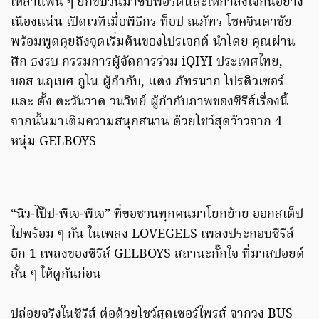
เหล่าแฟน ๆ ยกขบวนมาซัปพอร์ตและให้กำลังใจกันอย่าง
เนืองแน่น เปิดเวทีเมื่อพิธีกร ท็อป ณภัทร โชคจินดาชัย
พร้อมพูดคุยถึงจุดเริ่มต้นของโปรเจกต์ นำโดย คุณผ่าน
ศึก ธงรบ กรรมการผู้จัดการร่วม iQIYI ประเทศไทย,
บอส นฤเบศ กูโน ผู้กำกับ, แตง ภัทรนาถ โปรดิวเซอร์
และ ตั้ง ตะวันวาด วนวิทย์ ผู้กำกับภาพของซีรีส์เรื่องนี้
จากนั้นมาเติมความสนุกสนาน ด้วยโชว์สุดว้าวจาก 4
หนุ่ม GELBOYS
“นิว-ไป๊ป-พีเจ-พีเจ” ที่ขอชวนทุกคนมาโยกย้าย ออกสเต็ป
ไปพร้อม ๆ กัน ในเพลง LOVEGELS เพลงประกอบซีรีส์
อีก 1 เพลงของซีรีส์ GELBOYS สถานะกั๊กใจ ที่มาสปอยด์
สั้น ๆ ให้ดูกันก่อน
ปล่อยจริงในซีรีส์ ต่อด้วยโชว์สุดเซอร์ไพรส์ จากวง BUS