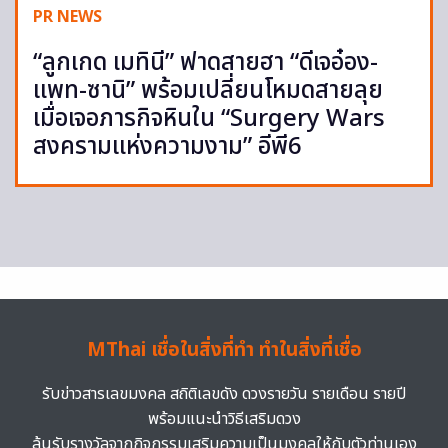
PR NEWS
“ลูกเกด เมทินี” ฟาดสายฮา “ดีเจอ๋อง-
แพท-ซานิ” พร้อมเปลี่ยนโหมดสายลุย
เมื่อเจอภารกิจหินใน “Surgery Wars
สงครามแห่งความงาม” อีพี6
MThai เชื่อในสิ่งที่ทำ ทำในสิ่งที่เชื่อ
รับข่าวสารเลขมงคล สถิติเลขดัง ดวงรายวัน รายเดือน รายปี
พร้อมแนะนำวิธีเสริมดวง
ลุ้นรับรางวัลจากกิจกรรมเสริมความเป็นมงคลให้กับตัวท่านเอง