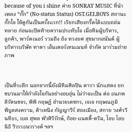
because of you i shine ค่าย SONRAY MUSIC ที่นำ
เพลง “กั๊ก” (No-status Status) OST.GELBOYS สถานะ
กั๊กใจ ให้ดูกันเป็นครั้งแรก!! เรียกเสียงกรี๊ดได้แบบถล่ม
ทลาย ก่อนจะปิดท้ายความประทับใจ เมื่อทีมผู้บริหาร,
ลูกค้า, พาร์ตเนอร์ รวมถึง ย้ง ทรงยศ สุขมากอนันต์ ผู้
บริหารบริษัท ทาดา เอ็นเตอร์เทนเมนท์ จำกัด มาร่วมถ่าย
ภาพ
เป็นที่ระลึก นอกจากนี้ยังมีทีมศิลปิน ดารา นักแสดง ยก
ขบวนมาให้กำลังใจกันอย่างอบอุ่น ไม่ว่าจะเป็น ต่อ ธนภพ
ลีรัตนขจร, พีพี กฤษฏ์ อำนวยเดชกร, เจเจ กฤษณภูมิ
พิบูลสงคราม, ต้าเหนิง กัญญาวีร์ สองเมือง, สกาย วงศ์รวี
นทีธร, เบล สุพล พัวศิริรักษ์, ก้อย-แนตตี้-ดรีม, โอบ โอบ
นิธิ วิวรรธนวรางค์ ฯลฯ