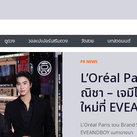
ดูดวง
วอลเปเปอร์เสริมดวง
วัดสวย
บทสวดมนต์
PR NEWS
L’Oréal P
ณิชา – เจม
ใหม่ที่ E
L'Oréal Paris ชวน Brand S
EVEANDBOY เมกาบางนา