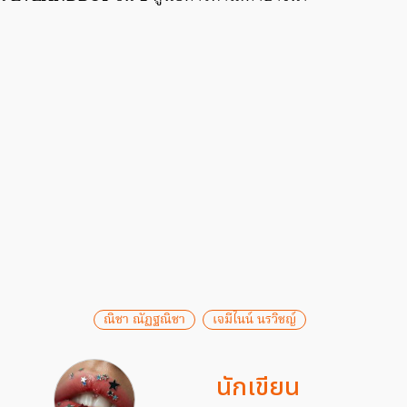
ณิชา ณัฏฐณิชา
เจมีไนน์ นรวิชญ์
นักเขียน