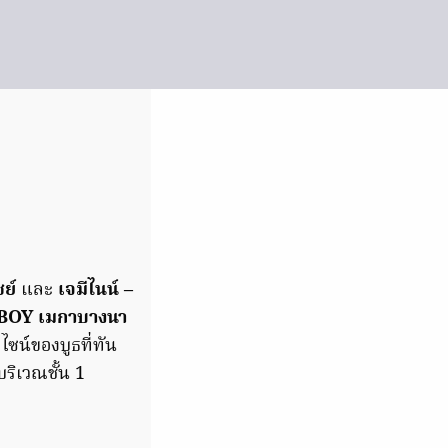
ย์
และ
เจมีไนน์ –
OY เมกาบางนา
ซน์ของบูธที่ทัน
ริเวณชั้น 1