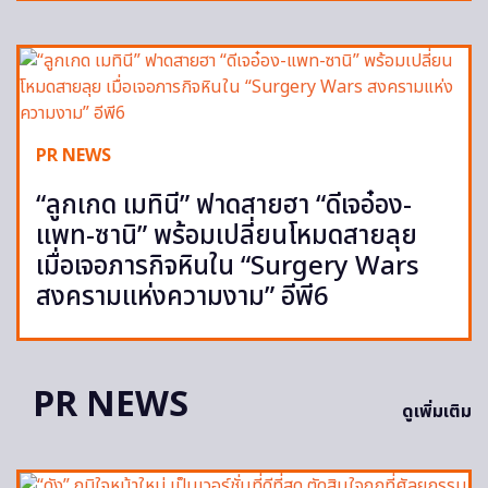
PR NEWS
“ลูกเกด เมทินี” ฟาดสายฮา “ดีเจอ๋อง-
แพท-ซานิ” พร้อมเปลี่ยนโหมดสายลุย
เมื่อเจอภารกิจหินใน “Surgery Wars
สงครามแห่งความงาม” อีพี6
PR NEWS
ดูเพิ่มเติม