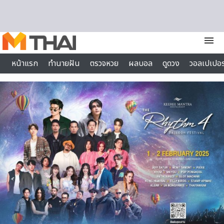
Skip to content
menu
หน้าแรก
ทำนายฝัน
ตรวจหวย
ผลบอล
ดูดวง
วอลเปเปอร
ไลฟ์สไตล์