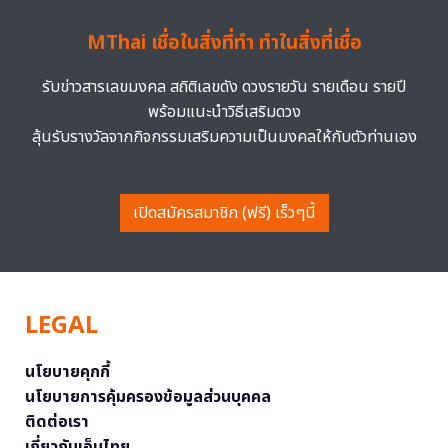
MThai เชื่อในสิ่งที่ทำ ทำในสิ่งที่เชื่อ
รับข่าวสารเลขมงคล สถิติเลขดัง ดวงรายวัน รายเดือน รายปี
พร้อมแนะนำวิธีเสริมดวง
ลุ้นรับรางวัลจากกิจกรรมเสริมความเป็นมงคลให้กับตัวท่านเอง
เปิดสมัครสมาชิก (ฟรี) เร็วๆนี้
LEGAL
นโยบายคุกกี้
นโยบายการคุ้มครองข้อมูลส่วนบุคคล
ติดต่อเรา
เกี่ยวกับเอ็มไทย