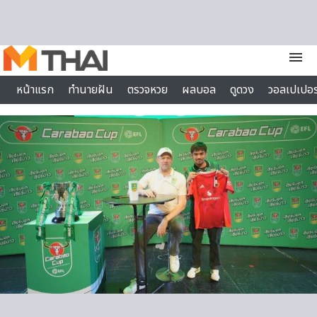
Skip to content
menu
หน้าแรก
ทำนายฝัน
ตรวจหวย
ผลบอล
ดูดวง
วอลเปเปอร
ไลฟ์สไตล์