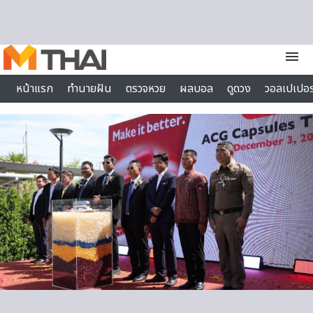
Skip to content
menu
หน้าแรก
ทำนายฝัน
ตรวจหวย
ผลบอล
ดูดวง
วอลเปเปอร
ไลฟ์สไตล์