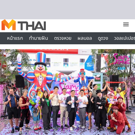
Skip to content
menu
หน้าแรก
ทำนายฝัน
ตรวจหวย
ผลบอล
ดูดวง
วอลเปเปอร
ไลฟ์สไตล์