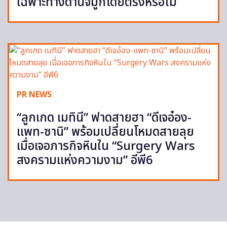
เฉพาะทางด้านจมูกโดยตรงหรือไม่
PR NEWS
“ลูกเกด เมทินี” ฟาดสายฮา “ดีเจอ๋อง-
แพท-ซานิ” พร้อมเปลี่ยนโหมดสายลุย
เมื่อเจอภารกิจหินใน “Surgery Wars
สงครามแห่งความงาม” อีพี6