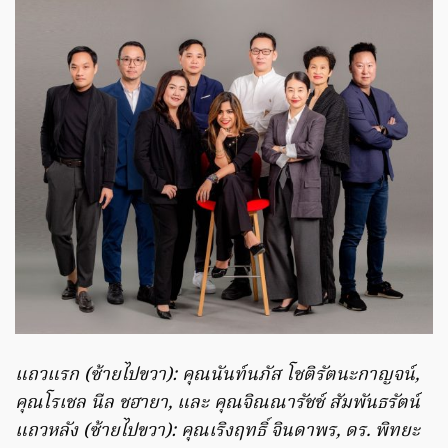
แถวแรก (ซ้ายไปขวา): คุณนันท์นภัส โชติรัตนะกาญจน์,
คุณโรเชล นีล ชฮายา, และ คุณจิณณารัชช์ สัมพันธรัตน์
แถวหลัง (ซ้ายไปขวา): คุณเริงฤทธิ์ จินดาพร, ดร. พิทยะ