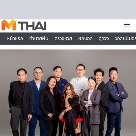
Skip to content
menu
หน้าแรก
ทำนายฝัน
ตรวจหวย
ผลบอล
ดูดวง
วอลเปเปอร
ไลฟ์สไตล์