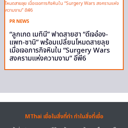
PR NEWS
“ลูกเกด เมทินี” ฟาดสายฮา “ดีเจอ๋อง-
แพท-ซานิ” พร้อมเปลี่ยนโหมดสายลุย
เมื่อเจอภารกิจหินใน “Surgery Wars
สงครามแห่งความงาม” อีพี6
MThai เชื่อในสิ่งที่ทำ ทำในสิ่งที่เชื่อ