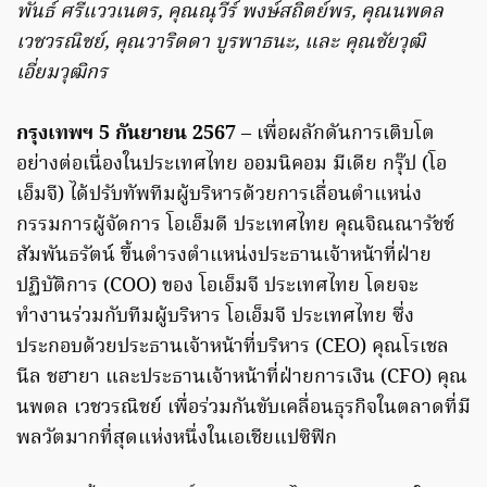
พันธ์ ศรีแววเนตร, คุณณุวีร์ พงษ์สถิตย์พร, คุณนพดล
เวชวรณิชย์, คุณวาริดดา บูรพาธนะ, และ คุณชัยวุฒิ
เอี่ยมวุฒิกร
กรุงเทพฯ 5 กันยายน 2567
– เพื่อผลักดันการเติบโต
อย่างต่อเนื่องในประเทศไทย ออมนิคอม มีเดีย กรุ๊ป (โอ
เอ็มจี) ได้ปรับทัพทีมผู้บริหารด้วยการเลื่อนตำแหน่ง
กรรมการผู้จัดการ โอเอ็มดี ประเทศไทย คุณจิณณารัชช์
สัมพันธรัตน์ ขึ้นดำรงตำแหน่งประธานเจ้าหน้าที่ฝ่าย
ปฏิบัติการ (COO) ของ โอเอ็มจี ประเทศไทย โดยจะ
ทำงานร่วมกับทีมผู้บริหาร โอเอ็มจี ประเทศไทย ซึ่ง
ประกอบด้วยประธานเจ้าหน้าที่บริหาร (CEO) คุณโรเชล
นีล ชฮายา และประธานเจ้าหน้าที่ฝ่ายการเงิน (CFO) คุณ
นพดล เวชวรณิชย์ เพื่อร่วมกันขับเคลื่อนธุรกิจในตลาดที่มี
พลวัตมากที่สุดแห่งหนึ่งในเอเชียแปซิฟิก