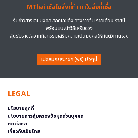
MThai เชื่อในสิ่งที่ทำ ทำในสิ่งที่เชื่อ
รับข่าวสารเลขมงคล สถิติเลขดัง ดวงรายวัน รายเดือน รายปี
พร้อมแนะนำวิธีเสริมดวง
ลุ้นรับรางวัลจากกิจกรรมเสริมความเป็นมงคลให้กับตัวท่านเอง
เปิดสมัครสมาชิก (ฟรี) เร็วๆนี้
LEGAL
นโยบายคุกกี้
นโยบายการคุ้มครองข้อมูลส่วนบุคคล
ติดต่อเรา
เกี่ยวกับเอ็มไทย