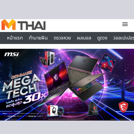
Skip to content
menu
หน้าแรก
ทำนายฝัน
ตรวจหวย
ผลบอล
ดูดวง
วอลเปเปอร
ไลฟ์สไตล์