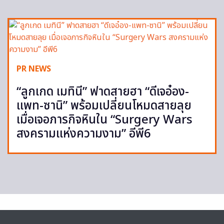
PR NEWS
“ลูกเกด เมทินี” ฟาดสายฮา “ดีเจอ๋อง-
แพท-ซานิ” พร้อมเปลี่ยนโหมดสายลุย
เมื่อเจอภารกิจหินใน “Surgery Wars
สงครามแห่งความงาม” อีพี6