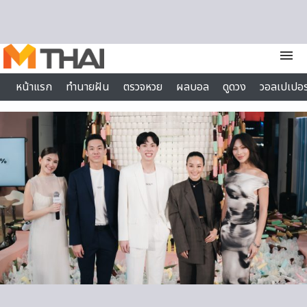
Skip to content
menu
หน้าแรก
ทำนายฝัน
ตรวจหวย
ผลบอล
ดูดวง
วอลเปเปอร
ไลฟ์สไตล์