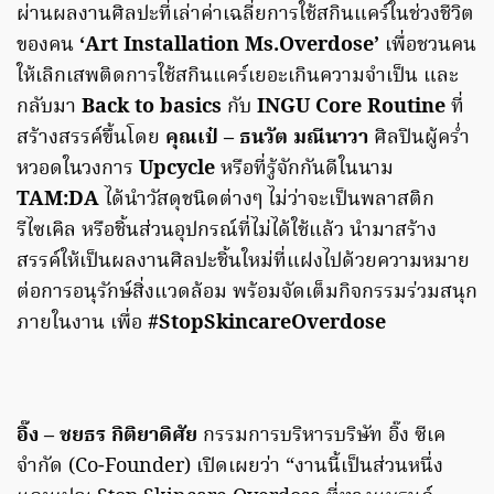
ผ่านผลงานศิลปะที่เล่าค่าเฉลี่ยการใช้สกินแคร์ในช่วงชีวิต
ของคน
‘Art Installation Ms.Overdose’
เพื่อชวนคน
ให้เลิกเสพติดการใช้สกินแคร์เยอะเกินความจำเป็น และ
กลับมา
Back to basics
กับ
INGU Core Routine
ที่
สร้างสรรค์ขึ้นโดย
คุณเป๋ – ธนวัต มณีนาวา
ศิลปินผู้คร่ำ
หวอดในวงการ
Upcycle
หรือที่รู้จักกันดีในนาม
TAM:DA
ได้นำวัสดุชนิดต่างๆ ไม่ว่าจะเป็นพลาสติก
รีไซเคิล หรือชิ้นส่วนอุปกรณ์ที่ไม่ได้ใช้แล้ว นำมาสร้าง
สรรค์ให้เป็นผลงานศิลปะชิ้นใหม่ที่แฝงไปด้วยความหมาย
ต่อการอนุรักษ์สิ่งแวดล้อม พร้อมจัดเต็มกิจกรรมร่วมสนุก
ภายในงาน เพื่อ
#StopSkincareOverdose
อิ๊ง – ชยธร กิติยาดิศัย
กรรมการบริหารบริษัท อิ๊ง ซีเค
จำกัด (Co-Founder) เปิดเผยว่า “งานนี้เป็นส่วนหนึ่ง