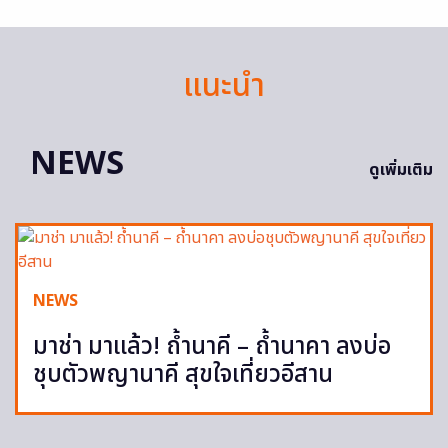
แนะนำ
NEWS
ดูเพิ่มเติม
NEWS
มาช่า มาแล้ว! ถ้ำนาคี – ถ้ำนาคา ลงบ่อ
ชุบตัวพญานาคี สุขใจเที่ยวอีสาน