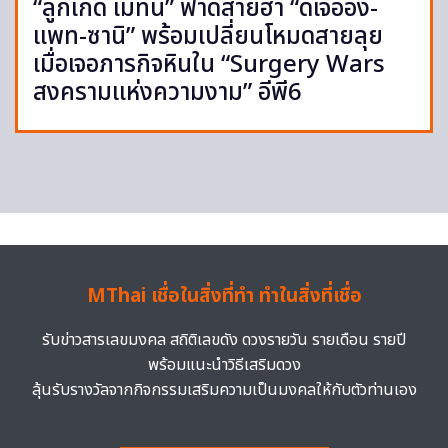
“ลูกเกด เมทินี” ฟาดสายฮา “ดีเจอ๋อง-
แพท-ซานิ” พร้อมเปลี่ยนโหมดสายลุย
เมื่อเจอภารกิจหินใน “Surgery Wars
สงครามแห่งความงาม” อีพี6
MThai เชื่อในสิ่งที่ทำ ทำในสิ่งที่เชื่อ
รับข่าวสารเลขมงคล สถิติเลขดัง ดวงรายวัน รายเดือน รายปี
พร้อมแนะนำวิธีเสริมดวง
ลุ้นรับรางวัลจากกิจกรรมเสริมความเป็นมงคลให้กับตัวท่านเอง