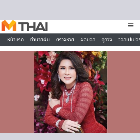
Skip to content
menu
หน้าแรก
ทำนายฝัน
ตรวจหวย
ผลบอล
ดูดวง
วอลเปเปอร
ไลฟ์สไตล์