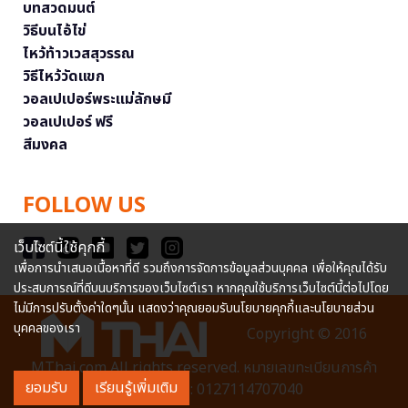
บทสวดมนต์
วิธีบนไอ้ไข่
ไหว้ท้าวเวสสุวรรณ
วิธีไหว้วัดแขก
วอลเปเปอร์พระแม่ลักษมี
วอลเปเปอร์ ฟรี
สีมงคล
FOLLOW US
เว็บไซต์นี้ใช้คุกกี้
เพื่อการนำเสนอเนื้อหาที่ดี รวมถึงการจัดการข้อมูลส่วนบุคคล เพื่อให้คุณได้รับ
ประสบการณ์ที่ดีบนบริการของเว็บไซต์เรา หากคุณใช้บริการเว็บไซต์นี้ต่อไปโดย
ไม่มีการปรับตั้งค่าใดๆนั้น แสดงว่าคุณยอมรับนโยบายคุกกี้และนโยบายส่วน
บุคคลของเรา
Copyright © 2016
MThai.com All rights reserved. หมายเลขทะเบียนการค้า
ยอมรับ
เรียนรู้เพิ่มเติม
อิเล็กทรอนิกส์ : 0127114707040