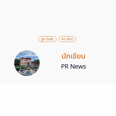
go hair
ดร.ผ่อง
นักเขียน
PR News