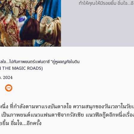
ทำให้คุณให้มีรอยยิ้ม อิ่มใ
ีลใจ…ไปกับภาพยนตร์แฟนตาซี “คู่หูผจญภัยในดิน
ON THE MAGIC ROADS)
ย. 2024
นึ่ง ที่กำลังตามหาแรงบันดาลใจ ความสนุกของวันเวลาในวัย
เป็นภาพยนต์แนวแฟนตาซีจากรัสเซีย แนวฟีลกู๊ดอีกหนึ่งเรื่อง ท
ยิ้ม อิ่มใจ…อีกครั้ง