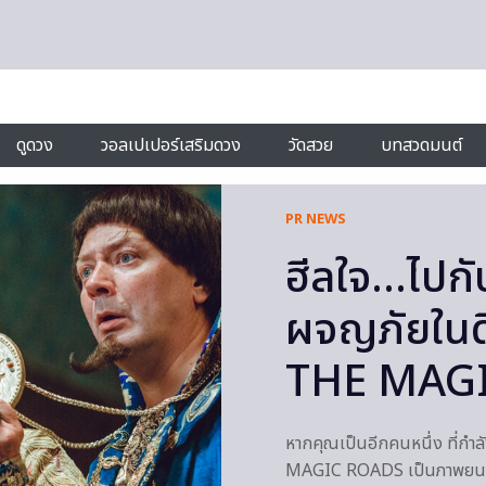
ดูดวง
วอลเปเปอร์เสริมดวง
วัดสวย
บทสวดมนต์
PR NEWS
ฮีลใจ…ไปกั
ผจญภัยในด
THE MAG
หากคุณเป็นอีกคนหนึ่ง ที่ก
MAGIC ROADS เป็นภาพยนต์แนวแ