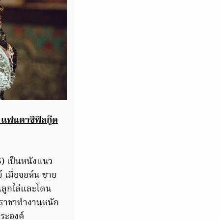
ฟนตาซีฟีลกู๊ด
S
) เป็นหนังแนว
 เมื่อจอห์น ชาย
นลูกไล่และโดน
ระราชาทำงานหนัก
พระองค์