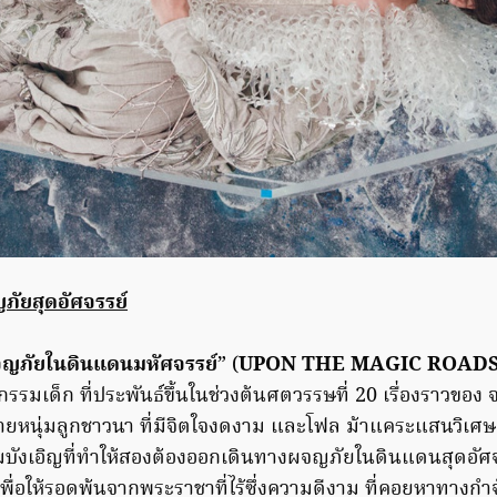
ภัยสุดอัศจรรย์
ผจญภัยในดินแดนมหัศจรรย์
” (
UPON THE MAGIC ROAD
รมเด็ก ที่ประพันธ์ขึ้นในช่วงต้นศตวรรษที่ 20 เรื่องราวของ
หนุ่มลูกชาวนา ที่มีจิตใจงดงาม และโฟล ม้าแคระแสนวิเศษ เพ
ังเอิญที่ทำให้สองต้องออกเดินทางผจญภัยในดินแดนสุดอัศจร
ื่อให้รอดพ้นจากพระราชาที่ไร้ซึ่งความดีงาม ที่คอยหาทางก