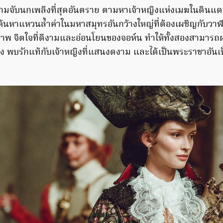
มตามจับนกเพลิงที่สุดอันตราย ตามหาเจ้าหญิงแห่งเมฆในดินแดน
้นหาแหวนล้ำค่าในมหาสมุทรอันกว้างใหญ่ที่ต้องเผชิญกับวาฬ
าพ จิตใจที่ดีงามและอ่อนโยนของจอห์น ทำให้ทั้งสองสามารถ
ง พบรักแท้กับเจ้าหญิงที่แสนงดงาม และได้เป็นพระราชาอันเป