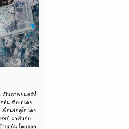
S
เป็นภาพยนตร์ที่
 จอห์น รับบทโดย
ื่อนรักคู่ใจ โดย
รย์ ฝ่าฟันกับ
ำจัดจอห์น โดยออก