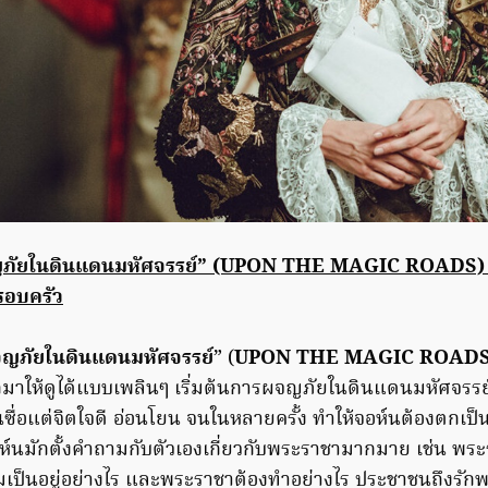
จญภัยในดินแดนมหัศจรรย์” (UPON THE MAGIC ROADS) แ
รอบครัว
ผจญภัยในดินแดนมหัศจรรย์
” (
UPON THE MAGIC ROAD
มาให้ดูได้แบบเพลินๆ เริ่มต้นการผจญภัยในดินแดนมหัศจรรย์
ซื่อแต่จิตใจดี อ่อนโยน จนในหลายครั้ง ทำให้จอห์นต้องตกเป็
จอห์นมักตั้งคำถามกับตัวเองเกี่ยวกับพระราชามากมาย เช่น พ
ามเป็นอยู่อย่างไร และพระราชาต้องทำอย่างไร ประชาชนถึงรัก