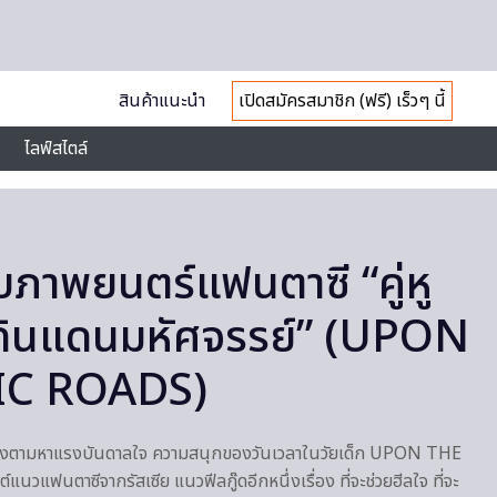
สินค้าแนะนำ
เปิดสมัครสมาชิก (ฟรี) เร็วๆ นี้
ไลฟ์สไตล์
บภาพยนตร์แฟนตาซี “คู่หู
ินแดนมหัศจรรย์” (UPON
IC ROADS)
ำลังตามหาแรงบันดาลใจ ความสนุกของวันเวลาในวัยเด็ก UPON THE
ฟนตาซีจากรัสเซีย แนวฟีลกู๊ดอีกหนึ่งเรื่อง ที่จะช่วยฮีลใจ ที่จะ