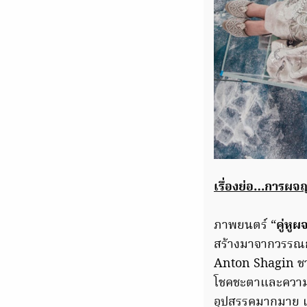
เรื่องย่อ…การผจญ
ภาพยนตร์ “
คู่หู
สร้างมาจากวรรณกร
Anton Shagin ชาย
โชคชะตาและความบ
อุปสรรคมากมาย เพ