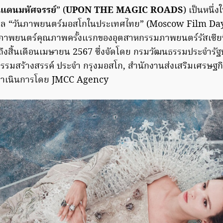
ินแดนมหัศจรรย์
” (
UPON THE MAGIC ROADS
) เป็นหนึ
กาล “วันภาพยนตร์มอสโกในประเทศไทย” (Moscow Film Day
ภาพยนตร์คุณภาพครั้งแรกของอุตสาหกรรมภาพยนตร์รัสเซียท
ึงสิ้นเดือนเมษายน 2567 ซึ่งจัดโดย กรมวัฒนธรรมประจำรั
รมสร้างสรรค์ ประจำ กรุงมอสโก, สำนักงานส่งเสริมเศรษฐก
ำเนินการโดย JMCC Agency