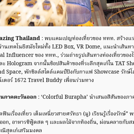
zing Thailand
: พบแคมเปญท่องเที่ยวของ ททท. สร้างแ
วผ่านเทคโนยีสมัยใหม่ทั้ง LED Box, VR Dome, แนะนำเส้นทา
al Influencer ของ ททท., ร่วมถ่ายรูปเส้นทางท่องเที่ยวของ
 Hologram จากนั้นช้อปสินค้าของที่ระลึกสุดเก๋ใน TAT S
d Space, พักชิลล์สไตล์แคมป์ปิงกับกาแฟ Showcase รักษ์
าน์เตอร์ 1672 Travel Buddy เพื่อนร่วมทาง
บ้านภาคตะวันออก
: ‘Colorful Burapha’ นำเสนอสีสันของภา
ดฟินเรื่องเที่ยว เต็มเหนี่ยวสายศรัทธา (มู) เรียนรู้เรื่องรักษ
นออก, อาหารซีฟู้ดสด ๆ และผลไม้จากท้องถิ่น, ผ่อนคลายกับ
มณีสุดเก๋เสริมมงคล