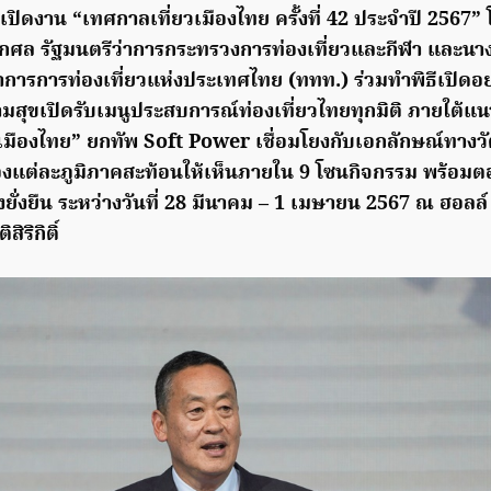
เปิดงาน “เทศกาลเที่ยวเมืองไทย ครั้งที่ 42 ประจำปี 2567”
โกศล
รัฐมนตรีว่าการกระทรวงการท่องเที่ยวและกีฬา และนา
้ว่าการการท่องเที่ยวแห่งประเทศไทย (ททท.) ร่วมทำพิธีเปิดอ
ุขเปิดรับเมนูประสบการณ์ท่องเที่ยวไทยทุกมิติ ภายใต้แนวคิ
เมืองไทย” ยกทัพ
Soft Power เชื่อมโยงกับเอกลักษณ์
ทางว
องแต่ละภูมิภาค
สะท้อนให้เห็นภายใน 9 โซนกิจกรรม พร้อมต
งยั่งยืน ระหว่างวันที่ 28 มีนาคม –
1 เมษายน 2567 ณ ฮอลล์ 1-
ิริกิติ์