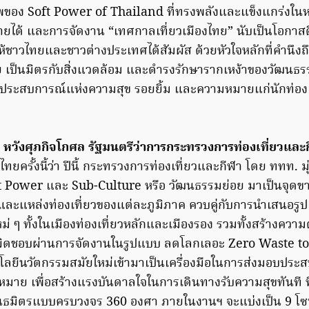
ภาพของ Soft Power of Thailand ที่ทรงพลังและแข็งแกร่งใน
ายได้ และการจัดงาน “เทศกาลเที่ยวเมืองไทย” นับเป็นโอกาส
ให้ชาวไทยและชาวต่างประเทศได้สัมผัส ด้วยหัวใจหลักที่คำนึ
มัย เป็นมิตรกับสิ่งแวดล้อม และดำรงรักษารากเหง้าของวัฒนธร
อบประสบการณ์แห่งความสุข รอยยิ้ม และความหมายแก่นักท่องเที
หวังศุภกิจโกศล รัฐมนตรีว่าการกระทรวงการท่องเที่ยวและ
ทยครั้งนี้ว่า ปีนี้ กระทรวงการท่องเที่ยวและกีฬา โดย ททท. มุ
ft Power และ Sub-Culture หรือ วัฒนธรรมย่อย มาเป็นจุดข
นและแหล่งท่องเที่ยวของแต่ละภูมิภาค ควบคู่กับการนำเสนอรู
่ ๆ ทั้งในเมืองท่องเที่ยวหลักและเมืองรอง รวมทั้งสร้างความ
ับผิดชอบผ่านการจัดงานในรูปแบบ ลดโลกเลอะ Zero Waste to
ยีนวัตกรรมสมัยใหม่เข้ามาเป็นเครื่องมือในการส่งมอบประสบก
มาย เพื่อสร้างแรงบันดาลใจในการเดินทางรับความสุขทันที ที่
ันธมิตรแบบครบวงจร 360 องศา ภายในงานฯ จะแบ่งเป็น 9 โ