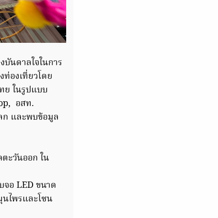
รงบันดาลใจในการ
งท่องเที่ยวโดย
ไทย ในรูปแบบ
hop, อสท.
โลก และพบข้อมูล
คตะวันออก ใน
์” พบจอ LED ขนาด
สมุนไพรและโซน