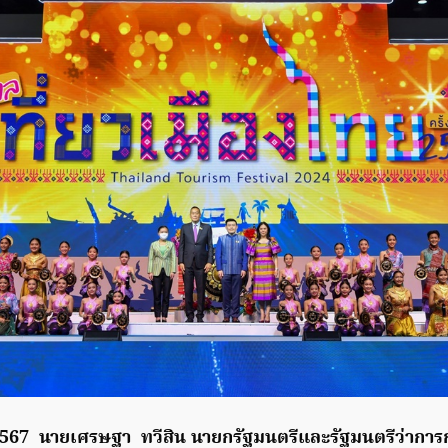
ม 2567 นายเศรษฐา ทวีสิน นายกรัฐมนตรีและรัฐมนตรีว่ากา