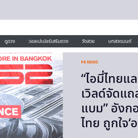
ดูดวง
วอลเปเปอร์เสริมดวง
วัดสวย
บทสวดมนต์
PR NEWS
“ไอมี่ไทยแล
เวิลด์จัดแ
แบม” อังกอร
ไทย ถูกใจ‘อ