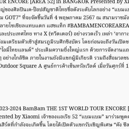
R ENCORE [AREA 52] in BANGKOK Presented by Xia
งใหญ่ของศิลปินเค-ป็อปสัญชาติไทยชื่อดังระดับโลกอย่าง “แบมแบ
บม GOT7” ที่จะจัดขึ้นวันที่ 4 พฤษภาคม 2567 ณ สนามราชม
่มทลายโซเชียลแทบแตก แฮชแท็ก #BAMBAMENCOREAREA5
ละประเทศไทย ทาง X (ทวิตเตอร์) อย่างรวดเร็ว เหล่า ‘อากาเซ
้อมเตรียมตัวเข้าสู่สมรภูมิรบศึกชิงบัตร โดยก่อนจะถึงวันเปิด
 “ไอมี่ไทยแลนด์” ประเดิมความยิ่งใหญ่แรก ด้วยการจัดงานแ
ย่างใกล้ชิด ภายในงานยังมีแขกผู้มีเกียรติ รวมถึงสื่อมวลช
door Square A ศูนย์การค้าเซ็นทรัลเวิลด์ เมื่อวันศุกร์ที่ 
 2023-2024 BamBam THE 1ST WORLD TOUR ENCORE [
ed by Xiaomi เจ้าของแอเรีย 52 “แบมแบม” มาร่วมพูดค
ร์ตที่กำลังจะเกิดขึ้น โดยได้เปิดตัวแขกรับเชิญพิเศษ “คัง ซึ