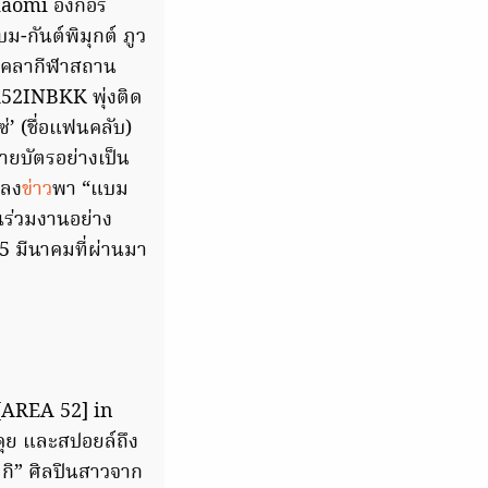
omi อังกอร์
ม-กันต์พิมุกต์ ภูว
ังคลากีฬาสถาน
2INBKK พุ่งติด
่’ (ชื่อแฟนคลับ)
ขายบัตรอย่างเป็น
ถลง
ข่าว
พา “แบม
นร่วมงานอย่าง
15 มีนาคมที่ผ่านมา
AREA 52] in
ุย และสปอยล์ถึง
ลกิ” ศิลปินสาวจาก