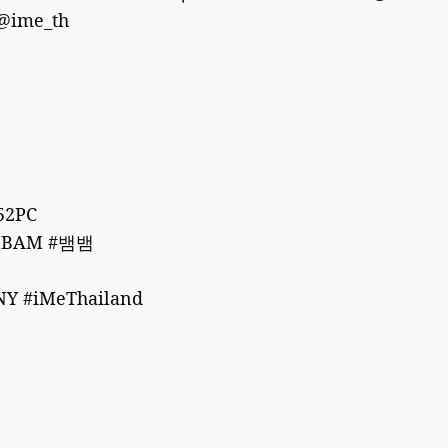
 @ime_th
52PC
MBAM #뱀뱀
Y #iMeThailand