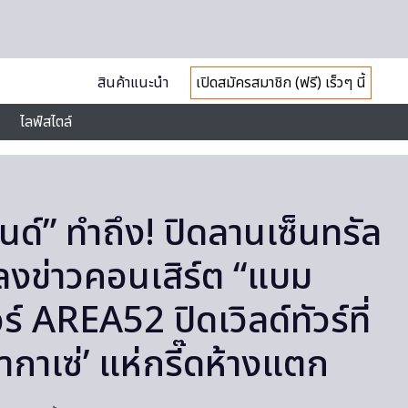
สินค้าแนะนำ
เปิดสมัครสมาชิก (ฟรี) เร็วๆ นี้
ไลฟ์สไตล์
นด์” ทำถึง! ปิดลานเซ็นทรัล
ถลงข่าวคอนเสิร์ต “แบม
์ AREA52 ปิดเวิลด์ทัวร์ที่
ากาเซ่’ แห่กรี๊ดห้างแตก