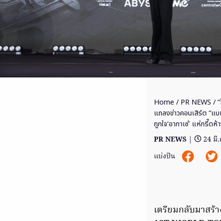
Home
/
PR NEWS
/ “
แถลงข่าวคอนเสิร์ต “แบม
ถูกใจ‘อากาเซ่’ แห่กรี๊ดห
PR NEWS
|
24 มี
แบ่งปัน
เตรียมกลับมาสร