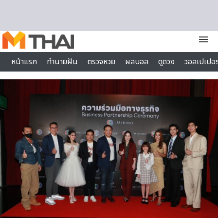
Skip to content
menu
หน้าแรก
ทำนายฝัน
ตรวจหวย
ผลบอล
ดูดวง
วอลเปเปอร
ไลฟ์สไตล์