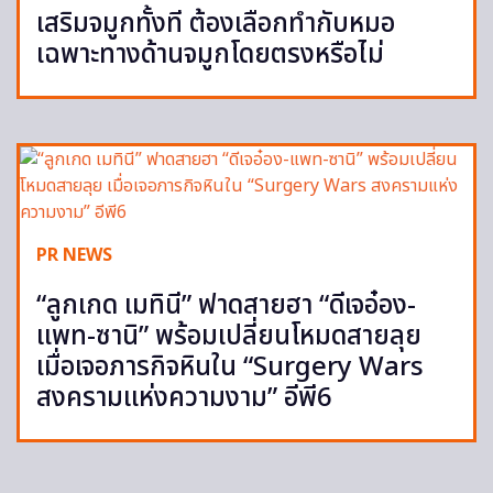
เสริมจมูกทั้งที ต้องเลือกทำกับหมอ
เฉพาะทางด้านจมูกโดยตรงหรือไม่
PR NEWS
“ลูกเกด เมทินี” ฟาดสายฮา “ดีเจอ๋อง-
แพท-ซานิ” พร้อมเปลี่ยนโหมดสายลุย
เมื่อเจอภารกิจหินใน “Surgery Wars
สงครามแห่งความงาม” อีพี6