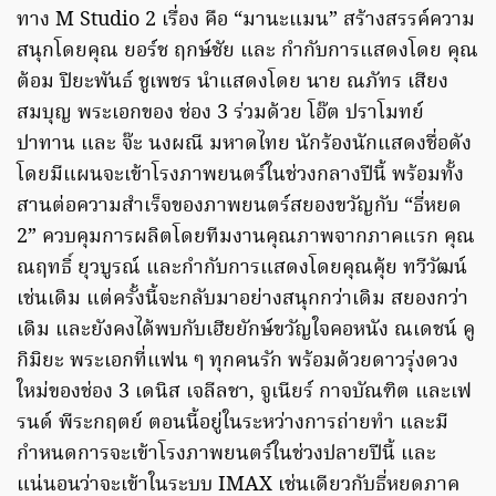
ทาง M Studio 2 เรื่อง คือ “มานะแมน” สร้างสรรค์ความ
สนุกโดยคุณ ยอร์ช ฤกษ์ชัย และ กำกับการแสดงโดย คุณ
ต้อม ปิยะพันธ์ ชูเพชร นำแสดงโดย นาย ณภัทร เสียง
สมบุญ พระเอกของ ช่อง 3 ร่วมด้วย โอ๊ต ปราโมทย์
ปาทาน และ จ๊ะ นงผณี มหาดไทย นักร้องนักแสดงชื่อดัง
โดยมีแผนจะเข้าโรงภาพยนตร์ในช่วงกลางปีนี้ พร้อมทั้ง
สานต่อความสำเร็จของภาพยนตร์สยองขวัญกับ “ธี่หยด
2” ควบคุมการผลิตโดยทีมงานคุณภาพจากภาคแรก คุณ
ณฤทธิ์ ยุวบูรณ์ และกำกับการแสดงโดยคุณคุ้ย ทวีวัฒน์
เช่นเดิม แต่ครั้งนี้จะกลับมาอย่างสนุกกว่าเดิม สยองกว่า
เดิม และยังคงได้พบกับเฮียยักษ์ขวัญใจคอหนัง ณเดชน์ คู
กิมิยะ พระเอกที่แฟน ๆ ทุกคนรัก พร้อมด้วยดาวรุ่งดวง
ใหม่ของช่อง 3 เดนิส เจลีลชา, จูเนียร์ กาจบัณฑิต และเฟ
รนด์ พีระกฤตย์ ตอนนี้อยู่ในระหว่างการถ่ายทำ และมี
กำหนดการจะเข้าโรงภาพยนตร์ในช่วงปลายปีนี้ และ
แน่นอนว่าจะเข้าในระบบ IMAX เช่นเดียวกับธี่หยดภาค