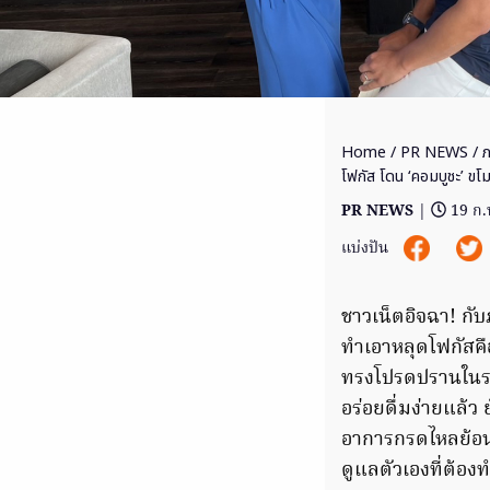
Home
/
PR NEWS
/ ภ
โฟกัส โดน ‘คอมบูชะ’ ขโม
PR NEWS
|
19 ก.
แบ่งปัน
ชาวเน็ตอิจฉา! ก
ทำเอาหลุดโฟกัสคือสิ
ทรงโปรดปรานในรสช
อร่อยดื่มง่ายแล้ว
อาการกรดไหลย้อน 
ดูแลตัวเองที่ต้อ