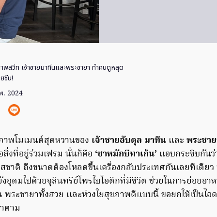
าพสวีท เจ้าชายมาทีนและพระชายา ทำคนดูหลุด
ยซีน!
พ. 2024
ับภาพโมเมนต์สุดหวานของ
เจ้าชายอับดุล มาทีน
และ
พระชาย
่งที่อยู่ร่วมเฟรม นั่นก็คือ
‘ชาหมักบีทาเก้น’
แอบกระซิบกันว่าเ
าติ ถึงขนาดต้องโหลดขึ้นเครื่องกลับประเทศกันเลยทีเดียว 
 ยังอุดมไปด้วยจุลินทรีย์โพรไบโอติกที่มีชีวิต ช่วยในการย่อย
พระชายาทั้งสวย และห่วงใยสุขภาพดีแบบนี้ ขอยกให้เป็นไอด
งทำตาม