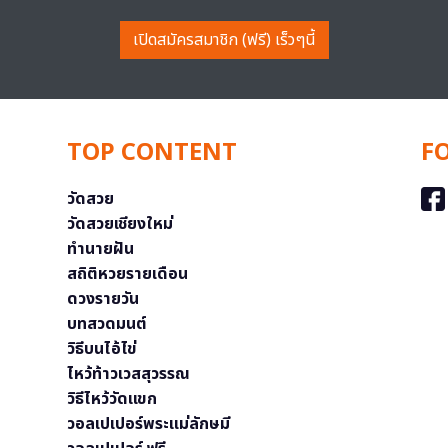
เปิดสมัครสมาชิก (ฟรี) เร็วๆนี้
TOP CONTENT
F
วัดสวย
วัดสวยเชียงใหม่
ทำนายฝัน
สถิติหวยรายเดือน
ดวงรายวัน
บทสวดมนต์
วิธีบนไอ้ไข่
ไหว้ท้าวเวสสุวรรณ
วิธีไหว้วัดแขก
วอลเปเปอร์พระแม่ลักษมี