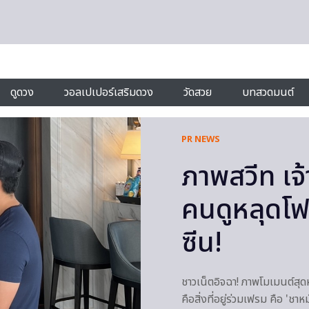
ดูดวง
วอลเปเปอร์เสริมดวง
วัดสวย
บทสวดมนต์
PR NEWS
ภาพสวีท เจ
คนดูหลุดโฟ
ซีน!
ชาวเน็ตอิจฉา! ภาพโมเมนต์สุด
คือสิ่งที่อยู่ร่วมเฟรม คือ 'ชาห