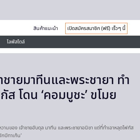
สินค้าแนะนำ
เปิดสมัครสมาชิก (ฟรี) เร็วๆ นี้
ไลฟ์สไตล์
้าชายมาทีนและพระชายา ทำ
กัส โดน ‘คอมบูชะ’ ขโมย
หวานของ เจ้าชายอับดุล มาทีน และพระชายาอนิชา แต่ที่ทำเอาหลุดโฟกัส
มักบีทาเก้น'