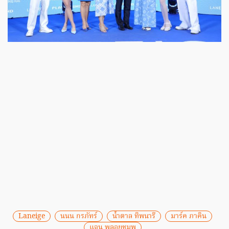
Laneige
นนน กรภัทร์
น้ำตาล ทิพนารี
มาร์ค ภาคิน
แจน พลอยชมพู