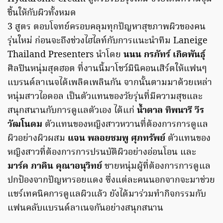
ชื้นให้กับผิวทั้งหมด
3 สูตร ตอบโจทย์ครอบคลุมทุกปัญหาสุขภาพผิวของคน
รุ่นใหม่ ก่อนจะถึงช่วงไฮไลท์กับการแนะนำทีม Laneige
Thailand Presenters นำโดย
นนน กรภัทร์ เกิดพันธุ์
ศิลปินหนุ่มสุดฮอต ที่งานนี้มาโชว์มินิคอนเสิร์ตให้แฟนๆ
แบรนด์ลาเนจได้เพลิดเพลินกัน จากนั้นตามมาด้วยเหล่า
หนุ่มสาวไอดอล เป็นตัวแทนของวัยรุ่นที่มีความสุขและ
สนุกสนานกับการดูแลตัวเอง ได้แก่
น้ำตาล ทิพนารี วีร
วัฒโนดม
ตัวแทนของหญิงสาวหวานที่ต้องการการดูแล
ผิวอย่างผิวผสม
แจน พลอยชมพู ศุภทรัพย์
ตัวแทนของ
หญิงสาวที่ต้องการการปรนบัติผิวอย่างอ่อนโอน และ
มาร์ค ภาคิน คุณาอนุวิทย์
ชายหนุ่มผู้ที่ต้องการการดูแล
ปกป้องจากปัญหารอยแดง ซึ่งแต่ละคนนอกจากจะมาช่วย
แชร์เทคนิคการดูแลผิวแล้ว ยังได้มาร่วมทำกิจกรรมกับ
แฟนคลับแบรนด์ลาเนจกันอย่างสนุกสนาน