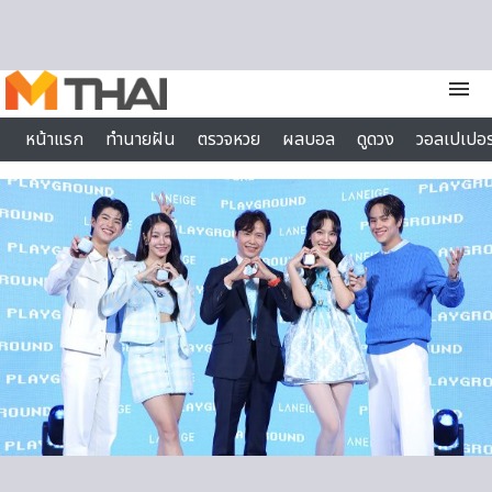
Skip to content
menu
หน้าแรก
ทำนายฝัน
ตรวจหวย
ผลบอล
ดูดวง
วอลเปเปอร
ไลฟ์สไตล์