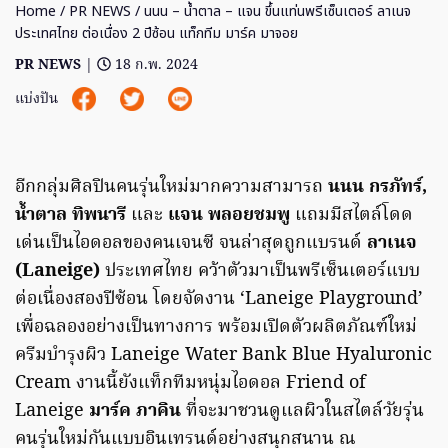
Home
/
PR NEWS
/ นนน – น้ำตาล – แจน ขึ้นแท่นพรีเซ็นเตอร์ ลาเนจ
ประเทศไทย ต่อเนื่อง 2 ปีซ้อน แท็กทีม มาร์ค มาจอย
PR NEWS
|
18 ก.พ. 2024
แบ่งปัน
อีกกลุ่มศิลปินคนรุ่นใหม่มากความสามารถ
นนน กรภัทร์,
น้ำตาล ทิพนารี
และ
แจน พลอยชมพู
แถมมีสไตล์โดด
เด่นเป็นไอดอลของคนเจนซี จนล่าสุดถูกแบรนด์
ลาเนจ
(Laneige)
ประเทศไทย คว้าตัวมาเป็นพรีเซ็นเตอร์แบบ
ต่อเนื่องสองปีซ้อน โดยจัดงาน ‘Laneige Playground’
เพื่อฉลองอย่างเป็นทางการ พร้อมเปิดตัวผลิตภัณฑ์ใหม่
ครีมบำรุงผิว Laneige Water Bank Blue Hyaluronic
Cream งานนี้ยังแท็กทีมหนุ่มไอดอล Friend of
Laneige
มาร์ค ภาคิน
ที่จะมาชวนดูแลผิวในสไตล์วัยรุ่น
คนรุ่นใหม่กันแบบอินเทรนด์อย่างสนุกสนาน ณ