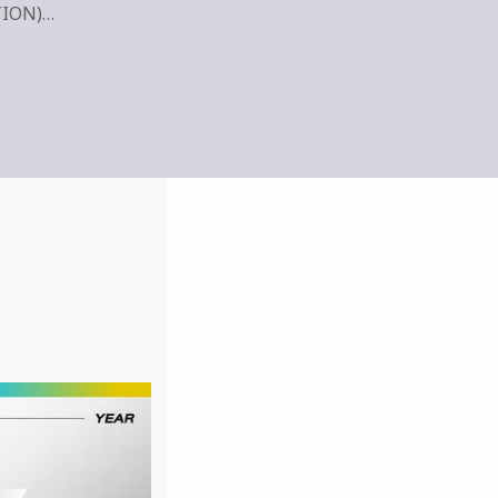
CTION)…