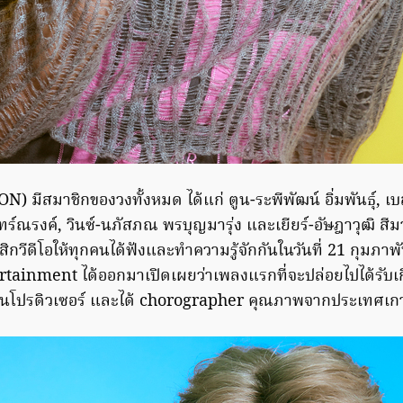
 มีสมาชิกของวงทั้งหมด ได้แก่ ตูน-ระพีพัฒน์ อิ่มพันธุ์, เ
ันทร์ณรงค์, วินซ์-นภัสภณ พรบุญมารุ่ง และเยียร์-อัษฎาวุฒิ สี
กวีดีโอให้ทุกคนได้ฟังและทำความรู้จักกันในวันที่ 21 กุมภาพั
tainment ได้ออกมาเปิดเผยว่าเพลงแรกที่จะปล่อยไปได้รับเก
าเป็นโปรดิวเซอร์ และได้ chorographer คุณภาพจากประเทศเกา