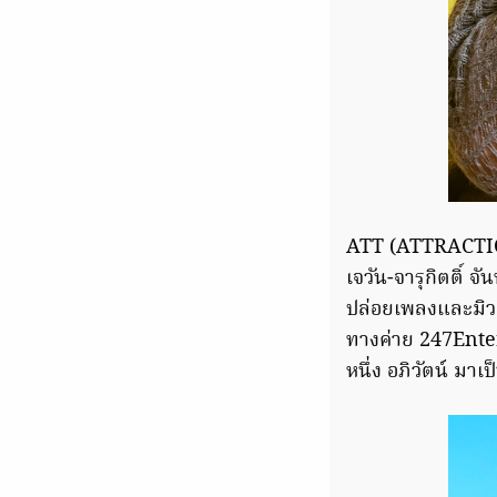
ATT (ATTRACTION)
เจวัน-จารุกิตติ์ จ
ปล่อยเพลงและมิวสิ
ทางค่าย 247Enter
หนึ่ง อภิวัตน์ ม