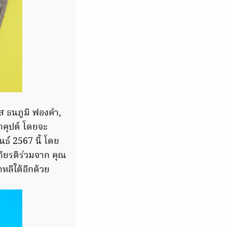
บส ธนภูมิ ฟองคำ,
มาคุปต์ โดยจะ
นธ์ 2567 นี้ โดย
ียรติร่วมจาก คุณ
หลีใต้อีกด้วย