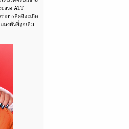
มเดบิวต์ศิลปินชาย
วของวง ATT
ว่าการคิดดีจะเกิด
มลงตัวที่ถูกเติม