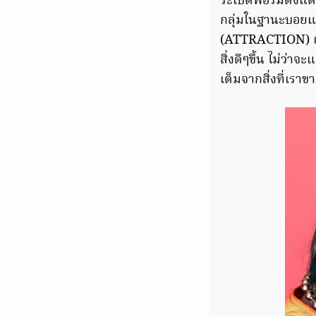
ระเบิดฟอร์มตั้งแ
กลุ่มในฐานะบอยแ
(ATTRACTION) แม้
สิ่งดีๆขึ้น ไม่ว่
เต็มจากสิ่งที่เราข