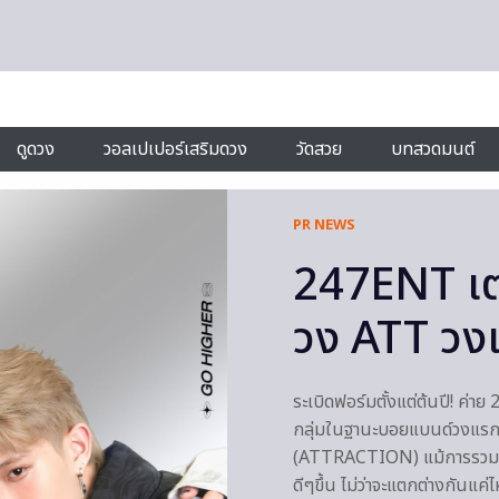
ดูดวง
วอลเปเปอร์เสริมดวง
วัดสวย
บทสวดมนต์
PR NEWS
247ENT เต
วง ATT วง
ระเบิดฟอร์มตั้งแต่ต้นปี! ค่
กลุ่มในฐานะบอยแบนด์วงแร
(ATTRACTION) แม้การรวมตัวจะ
ดีๆขึ้น ไม่ว่าจะแตกต่างกันแค