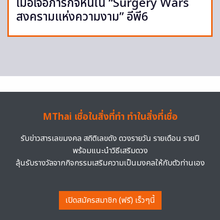
เมื่อเจอภารกิจหินใน “Surgery Wars
สงครามแห่งความงาม” อีพี6
MThai เชื่อในสิ่งที่ทำ ทำในสิ่งที่เชื่อ
รับข่าวสารเลขมงคล สถิติเลขดัง ดวงรายวัน รายเดือน รายปี
พร้อมแนะนำวิธีเสริมดวง
ลุ้นรับรางวัลจากกิจกรรมเสริมความเป็นมงคลให้กับตัวท่านเอง
เปิดสมัครสมาชิก (ฟรี) เร็วๆนี้