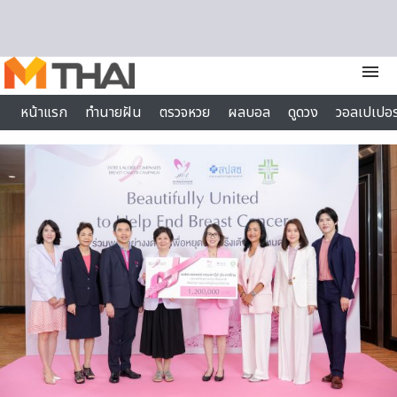
Skip to content
menu
หน้าแรก
ทำนายฝัน
ตรวจหวย
ผลบอล
ดูดวง
วอลเปเปอร
ไลฟ์สไตล์