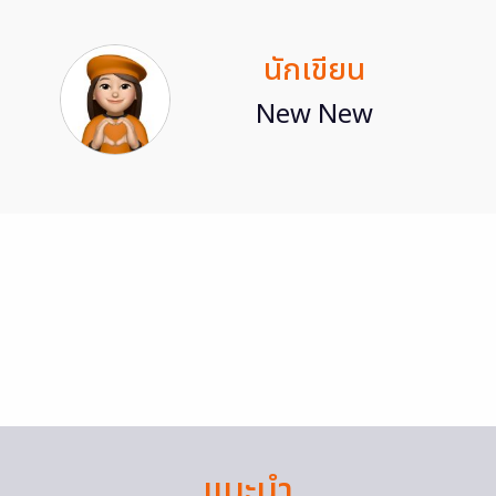
นักเขียน
New New
แนะนำ