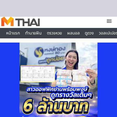
Skip to content
menu
หน้าแรก
ทำนายฝัน
ตรวจหวย
ผลบอล
ดูดวง
วอลเปเปอร
ไลฟ์สไตล์