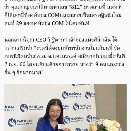
ว่า คุณกาญจนาได้ตามหาเลข “812” มาหลายที่ แต่ทว่า
ก็ได้เลขนี้ที่หงษ์ทอง.COMและกลายเป็นเศรษฐีหน้าใหม่
คนที่ 29 ของหงษ์ทอง.COM ไปโดยทันที
นอกจากนี้คุณ CEO วี ฐิตาภา เจ้าของแผงสีน้ำเงิน ได้
กล่าวเสริมว่า “งวดนี้ต้องยกทัพพนักงานไปแก้บนที่ วัด
เทพนิมิตสว่างธรรม จ.นครสวรรค์ หลังจากไปบนเมื่อวันที่
7 ก.ย. 66 โดยแก้บนด้วยการถวาย นางรำ 9 คนและของ
อื่น ๆ อีกมากมาย”