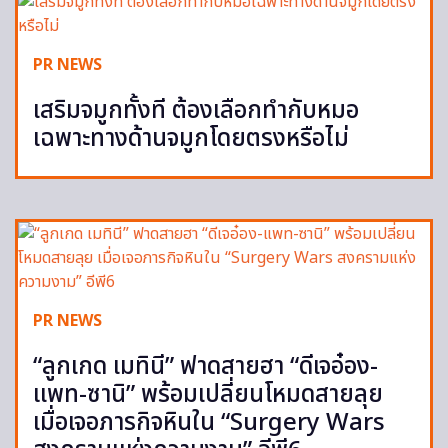
PR NEWS
เสริมจมูกทั้งที ต้องเลือกทำกับหมอ
เฉพาะทางด้านจมูกโดยตรงหรือไม่
PR NEWS
“ลูกเกด เมทินี” ฟาดสายฮา “ดีเจอ๋อง-
แพท-ซานิ” พร้อมเปลี่ยนโหมดสายลุย
เมื่อเจอภารกิจหินใน “Surgery Wars