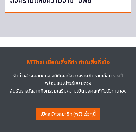
สงครามแห่งความงาม” อีพี6
MThai เชื่อในสิ่งที่ทำ ทำในสิ่งที่เชื่อ
รับข่าวสารเลขมงคล สถิติเลขดัง ดวงรายวัน รายเดือน รายปี
พร้อมแนะนำวิธีเสริมดวง
ลุ้นรับรางวัลจากกิจกรรมเสริมความเป็นมงคลให้กับตัวท่านเอง
เปิดสมัครสมาชิก (ฟรี) เร็วๆนี้