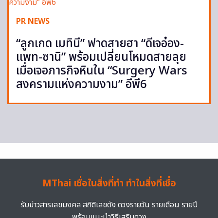
PR NEWS
“ลูกเกด เมทินี” ฟาดสายฮา “ดีเจอ๋อง-
แพท-ซานิ” พร้อมเปลี่ยนโหมดสายลุย
เมื่อเจอภารกิจหินใน “Surgery Wars
สงครามแห่งความงาม” อีพี6
MThai เชื่อในสิ่งที่ทำ ทำในสิ่งที่เชื่อ
รับข่าวสารเลขมงคล สถิติเลขดัง ดวงรายวัน รายเดือน รายปี
พร้อมแนะนำวิธีเสริมดวง