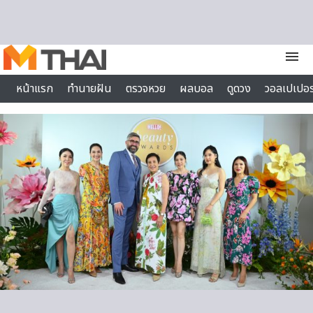
Skip to content
menu
หน้าแรก
ทำนายฝัน
ตรวจหวย
ผลบอล
ดูดวง
วอลเปเปอร
ไลฟ์สไตล์