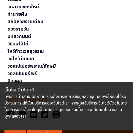
วัดสวยเชียงใหม่
ทำนายฝัน
สถิติหวยรายเดือน
ดวงรายวัน
บทสวดมนต์
วิธีบนไอ้ไข่
ไหว้ท้าวเวสสุวรรณ
วิธีไหว้วัดแขก
วอลเปเปอร์พระแม่ลักษมี
วอลเปเปอร์ ฟรี
สีมงคล
เว็บไซต์นี้ใช้คุกกี้
เพื่อการนำเสนอเนื้อหาที่ดี รวมถึงการจัดการข้อมูลส่วนบุคคล เพื่อให้คุณได้รับ
FOLLOW US
ประสบการณ์ที่ดีบนบริการของเว็บไซต์เรา หากคุณใช้บริการเว็บไซต์นี้ต่อไปโดย
ไม่มีการปรับตั้งค่าใดๆนั้น แสดงว่าคุณยอมรับนโยบายคุกกี้และนโยบายส่วน
บุคคลของเรา