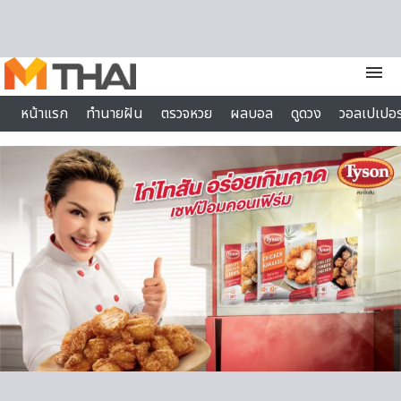
Skip to content
menu
หน้าแรก
ทำนายฝัน
ตรวจหวย
ผลบอล
ดูดวง
วอลเปเปอร
ไลฟ์สไตล์