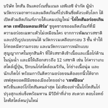
บริษัท ไทสัน อินเตอร์เนชั่นแนล เอพีเอซี จำกัด ผู้นำ
นวัตกรรมอาหารและผลิตภัณฑ์โปรตีนชื่อดังระดับโลก ได้
เปิดตัวผลิตภัณฑ์ภายใต้แคมเปญใหม่
‘ไก่ไทสันอร่อยเกิน
คาด เชฟป้อมคอนเฟิร์ม’
ชูจุดขายของผลิตภัณฑ์ที่มี
ความอร่อยเฉพาะตัวไม่เหมือนใคร จากการพัฒนารสชาติ
และปรับรูปแบบจนได้ นวัตกรรมเคลือบกรอบ 3 ชั้น ทำให้
ไก่ทอดมีความกรอบ และนวัตกรรมการหมักแบบ
สุญญากาศในทุกสินค้า ที่ให้รสชาติเข้าเนื้อและเนื้อไก่ด้าน
ในนุ่มฉ่ำ และมีให้เลือกสรรถึง 12 รสชาติ เช่น ไก่คาราเกะ
สไตล์ญี่ปุ่น, ปีกบนไก่สไตล์อเมริกัน, ไก่ย่างเนื้อนุ่ม และ
นักเก็ตไก่ พร้อมการันตีความอร่อยจนต้องยกนิ้วให้จาก
เชฟสุดยอดฝีมือของเมืองไทยอย่าง
‘เชฟป้อม’
พรีเซ็นเตอร์ไก่ไทสันคนล่าสุด ไม่เพียงเท่านั้นไก่ไทสันไก่
ปรุงสุกแช่แข็งพร้อมทาน มีวิธีทำที่ง่าย สะดวก ตอบโจทย์
ไลฟ์สไตล์คนรุ่นใหม่