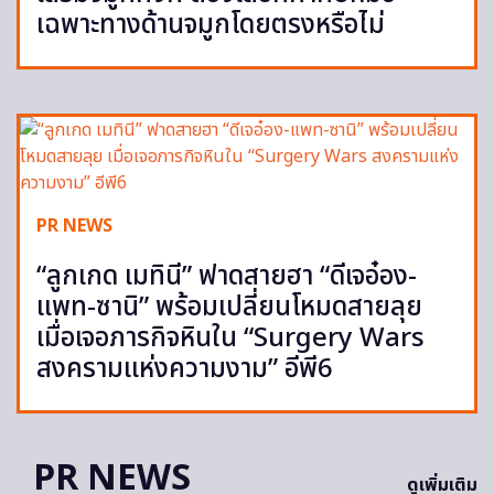
เฉพาะทางด้านจมูกโดยตรงหรือไม่
PR NEWS
“ลูกเกด เมทินี” ฟาดสายฮา “ดีเจอ๋อง-
แพท-ซานิ” พร้อมเปลี่ยนโหมดสายลุย
เมื่อเจอภารกิจหินใน “Surgery Wars
สงครามแห่งความงาม” อีพี6
PR NEWS
ดูเพิ่มเติม