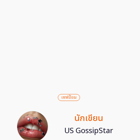
เชฟป้อม
นักเขียน
US GossipStar